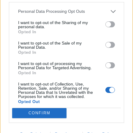
στην τοπική εφημερίδα
«Τα Βάτικα»
αλλά και σε
Personal Data Processing Opt Outs
προσωπικές συζητήσεις που είχαμε μαζί τους,
έχουν επισημάνει τους πολλαπλούς κινδύνους
I want to opt-out of the Sharing of my
personal data.
που εγκυμονεί το αγκυροβόλιο πλοίων στον
Opted In
μικρό όρμο των Βατίκων, όπως τυχόν πυρκαγιά
I want to opt-out of the Sale of my
σε πλοίο το οποίο, αν δεν προλάβει να εξέλθει
Personal Data.
Opted In
του όρμου, θα μεταβάλει την περιοχή σε
παρανάλωμα πυρός.
I want to opt-out of processing my
Personal Data for Targeted Advertising.
Opted In
Οι εργασίες που γίνονται τακτικά στα ύφαλα των
αγκυροβολημένων πλοίων απαγορεύονται, ενώ
I want to opt-out of Collection, Use,
Retention, Sale, and/or Sharing of my
οι ρύποι καταλήγουν στο φυτό ποσειδωνία, που
Personal Data that Is Unrelated with the
Purposes for which it was collected.
αφθονεί στον θαλάσσιο βυθό και στα λιβάδια
Opted Out
του εναποθέτουν τον γόνο τους οι θαλάσσιοι
CONFIRM
οργανισμοί.
Οι ειδικοί θέτουν και άλλα σημαντικά θέματα