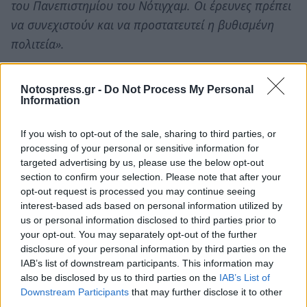
του Πανεπιστημίου του Νότιγχαμ. Οι έρευνες πρέπει
να συνεχιστούν και να προστατευτεί η βυθισμένη
πολιτεία».
Είναι σαφές πως η ευθύνη της κυβέρνησης και
Notospress.gr -
Do Not Process My Personal
των αρμόδιων κρατικών θεσμών είναι τεράστιες
Information
για το τι διακυβεύεται στην περιοχή. Το βάρος
των κινητοποιήσεων και της προστασίας του
If you wish to opt-out of the sale, sharing to third parties, or
processing of your personal or sensitive information for
παγκόσμιου αυτού μνημείου και του
targeted advertising by us, please use the below opt-out
περιβάλλοντος που το περικλείει πέφτει στους
section to confirm your selection. Please note that after your
ώμους των νέων δημοτικών αρχών της
opt-out request is processed you may continue seeing
interest-based ads based on personal information utilized by
Μονεμβασίας και της Ελαφονήσου, που πρέπει
us or personal information disclosed to third parties prior to
να πρωτοστατούν στην υπεράσπιση των
your opt-out. You may separately opt-out of the further
συμφερόντων της περιοχής.
disclosure of your personal information by third parties on the
IAB’s list of downstream participants. This information may
Μάλιστα, έγκυροι γνώστες του αντικειμένου,
also be disclosed by us to third parties on the
IAB’s List of
Downstream Participants
that may further disclose it to other
όπως εμποροπλοίαρχοι που αρθρογραφούν
third parties.