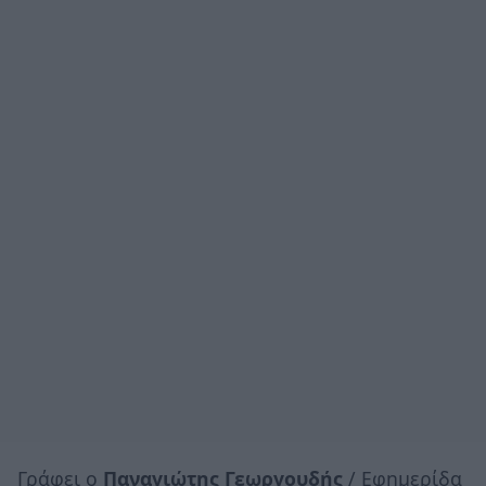
Γράφει ο
Παναγιώτης Γεωργουδής
/ Εφημερίδα