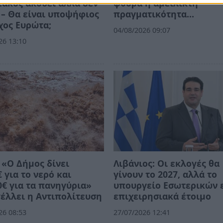
άκος ακούει αλλά δεν
φθορά η αμείλικτη
 – Θα είναι υποψήφιος
πραγματικότητα…
χος Ευρώτα;
04/08/2026 09:07
26 13:10
 «Ο Δήμος δίνει
Λιβάνιος: Οι εκλογές θα
€ για το νερό και
γίνουν το 2027, αλλά το
0€ για τα πανηγύρια»
υπουργείο Εσωτερικών ε
έλλει η Αντιπολίτευση
επιχειρησιακά έτοιμο
26 08:53
27/07/2026 12:41