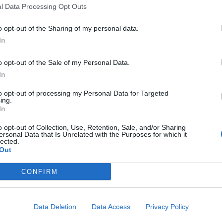
l Data Processing Opt Outs
θύνει ο πρόεδρος της ΠΕΔ Πελοποννήσου κ.
.
o opt-out of the Sharing of my personal data.
In
o opt-out of the Sale of my Personal Data.
In
to opt-out of processing my Personal Data for Targeted
ing.
In
o opt-out of Collection, Use, Retention, Sale, and/or Sharing
ersonal Data that Is Unrelated with the Purposes for which it
lected.
Out
CONFIRM
Data Deletion
Data Access
Privacy Policy
ία: Ο Δημήτρης
Δήμος Ευρώτα: Σκουριά 