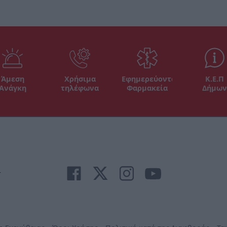
Άμεση
Χρήσιμα
Εφημερεύοντα
Κ.Ε.Π
Ανάγκη
τηλέφωνα
Φαρμακεία
Δήμων
r