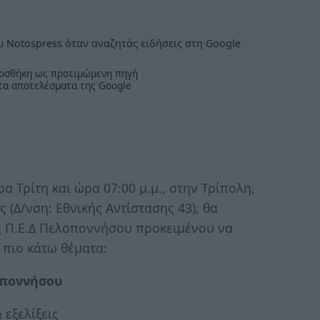
 Notospress όταν αναζητάς ειδήσεις στη Google
οσθήκη ως προτιμώμενη πηγή
τα αποτελέσματα της Google
α Τρίτη και ώρα 07:00 μ.μ., στην Τρίπολη,
(Δ/νση: Εθνικής Αντίστασης 43), θα
ης Π.Ε.Δ Πελοποννήσου προκειμένου να
 πιο κάτω θέματα:
οποννήσου
εξελίξεις