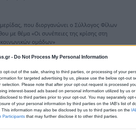
μερίδας, που διοργανώνει ο Σύλλογος Φίλων
ου με θέμα «Οι συνέπειες της κρίσης στη
 κοινωνικών ομάδων»
s.gr -
Do Not Process My Personal Information
ύς τόκους των χρηματικών καταθέσεων της
to opt-out of the sale, sharing to third parties, or processing of your per
formation for targeted advertising by us, please use the below opt-out s
r selection. Please note that after your opt-out request is processed y
σεων σε βάρος των πιστώσεων του
eing interest-based ads based on personal information utilized by us or
disclosed to third parties prior to your opt-out. You may separately opt-
οικονομικού έτους 2014.
losure of your personal information by third parties on the IAB’s list of
. This information may also be disclosed by us to third parties on the
IA
Participants
that may further disclose it to other third parties.
ήσου σε Επιτροπές και Συμβούλια