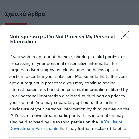
Σχετικά Άρθρα
Notospress.gr -
Do Not Process My Personal
Information
If you wish to opt-out of the sale, sharing to third parties, or
processing of your personal or sensitive information for
targeted advertising by us, please use the below opt-out
section to confirm your selection. Please note that after your
opt-out request is processed you may continue seeing
interest-based ads based on personal information utilized by
us or personal information disclosed to third parties prior to
your opt-out. You may separately opt-out of the further
disclosure of your personal information by third parties on the
IAB’s list of downstream participants. This information may
Άνοιξε η πλατφόρμα για το πρόγραμμα
also be disclosed by us to third parties on the
IAB’s List of
«Τουρισμός για Όλους» - Ποια ΑΦΜ
Downstream Participants
that may further disclose it to other
υποβάλλουν σήμερα αιτήσεις
third parties.