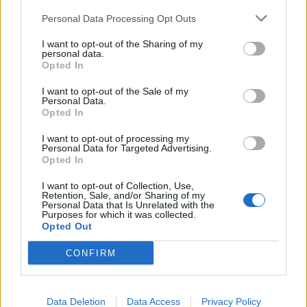
05/08/2026 12:40
Personal Data Processing Opt Outs
I want to opt-out of the Sharing of my
personal data.
Opted In
I want to opt-out of the Sale of my
Personal Data.
Opted In
I want to opt-out of processing my
Personal Data for Targeted Advertising.
Opted In
I want to opt-out of Collection, Use,
Retention, Sale, and/or Sharing of my
Personal Data that Is Unrelated with the
Purposes for which it was collected.
Θιόπαυτο και Σαμπατική: Οι γείτονες
Opted Out
κολπίσκοι στην Αρκαδία που ξεχωρίζουν για
την ήρεμη ομορφιά τους
CONFIRM
03/08/2026 13:51
Data Deletion
Data Access
Privacy Policy