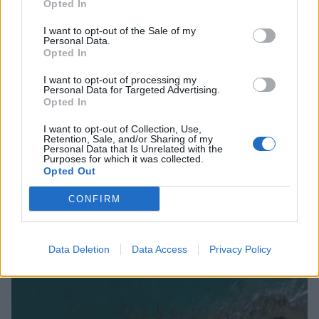
Opted In
I want to opt-out of the Sale of my
Personal Data.
Opted In
I want to opt-out of processing my
Personal Data for Targeted Advertising.
Opted In
I want to opt-out of Collection, Use,
Retention, Sale, and/or Sharing of my
Personal Data that Is Unrelated with the
Purposes for which it was collected.
Opted Out
Δυτική Μάνη: Συνεχίζονται οι
προφεστιβαλικές δράσεις του 3ου Kardamili
CONFIRM
Art Doc Festival
05/08/2026 20:32
Data Deletion
Data Access
Privacy Policy