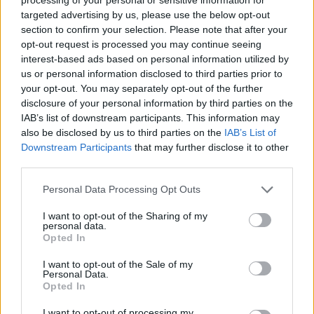
απαλλοτριώσεις ) ως οικονομική συμμετοχή
targeted advertising by us, please use the below opt-out
της Περιφέρειας και πρέπει αυτά τα χρήματα
section to confirm your selection. Please note that after your
να βρεθούν και σήμερα δεν υπάρχουν. Για το
opt-out request is processed you may continue seeing
interest-based ads based on personal information utilized by
μέλλον ίδωμεν!!!
us or personal information disclosed to third parties prior to
your opt-out. You may separately opt-out of the further
*Πολιτικός Μηχανικός, πρώην πρόεδρος
disclosure of your personal information by third parties on the
Περιφερειακού Συμβουλίου Πελοποννήσου
IAB’s list of downstream participants. This information may
also be disclosed by us to third parties on the
IAB’s List of
Downstream Participants
that may further disclose it to other
third parties.
TAGS:
ΑΥΤΟΔΙΟΙΚΗΣΗ
Personal Data Processing Opt Outs
I want to opt-out of the Sharing of my
personal data.
Opted In
I want to opt-out of the Sale of my
Personal Data.
Opted In
I want to opt-out of processing my