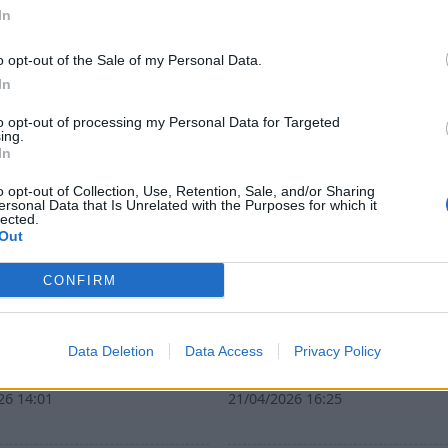
In
o opt-out of the Sale of my Personal Data.
In
to opt-out of processing my Personal Data for Targeted
ing.
In
o opt-out of Collection, Use, Retention, Sale, and/or Sharing
ersonal Data that Is Unrelated with the Purposes for which it
lected.
Out
CONFIRM
ζοβα: Αναμνήσεις από
Σπάρτη: Η Λέσχη Ανάγν
χες του Δημοκρατικού
προτείνει το "Επί σκοπ
Data Deletion
Data Access
Privacy Policy
ού
πλουτισμού"
26 14:01
21/04/2026 16:25