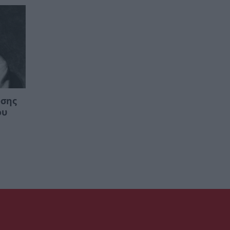
ωσης
ου