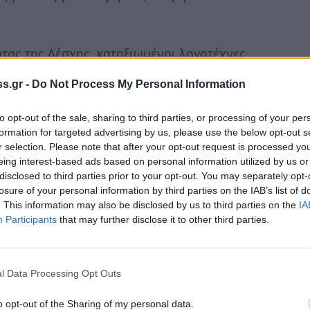
τας της Λέσχης, καταξιωμένοι λογοτέχνες
ροσφέροντας το δικό τους, άκρως γονιμοποιό
s.gr -
Do Not Process My Personal Information
νοικτές στο κοινό λογοτεχνικές συζητήσεις.
ρίου, ο Γιάννης Καλπούζος, θα συναντηθεί
to opt-out of the sale, sharing to third parties, or processing of your per
λη της Λέσχης, αλλά και σε μια ανοικτή
formation for targeted advertising by us, please use the below opt-out s
r selection. Please note that after your opt-out request is processed y
ρύ κοινό το νέο βιβλίο του.
eing interest-based ads based on personal information utilized by us or
disclosed to third parties prior to your opt-out. You may separately opt-
ιοθήκης Γερακίου με ιδιαίτερη χαρά σάς
losure of your personal information by third parties on the IAB’s list of
. This information may also be disclosed by us to third parties on the
IA
διά με οικοδεσπότη τον Γιάννη Καλπούζο.
Participants
that may further disclose it to other third parties.
ρακίου, Σάββατο 27 Σεπτεμβρίου 2014, στις
l Data Processing Opt Outs
o opt-out of the Sharing of my personal data.