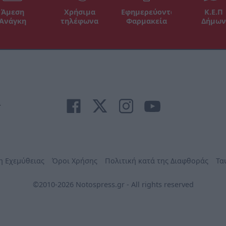
Άμεση
Χρήσιμα
Εφημερεύοντα
Κ.Ε.Π
Ανάγκη
τηλέφωνα
Φαρμακεία
Δήμων
r
η Εχεμύθειας
Όροι Χρήσης
Πολιτική κατά της Διαφθοράς
Τα
©2010-2026 Notospress.gr - All rights reserved