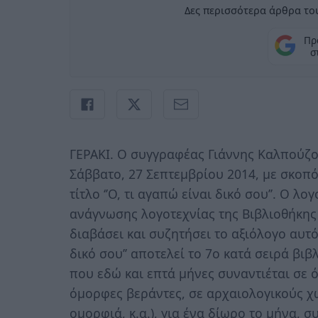
Δες περισσότερα άρθρα του
Πρ
σ
ΓΕΡΑΚΙ. Ο συγγραφέας Γιάννης Καλπούζος
Σάββατο, 27 Σεπτεμβρίου 2014, με σκοπ
τίτλο ‘’Ο, τι αγαπώ είναι δικό σου’’. Ο λ
ανάγνωσης λογοτεχνίας της Βιβλιοθήκης
διαβάσει και συζητήσει το αξιόλογο αυτό 
δικό σου’’ αποτελεί το 7ο κατά σειρά βι
που εδώ και επτά μήνες συναντιέται σε 
όμορφες βεράντες, σε αρχαιολογικούς χώ
ομορφιά, κ.α.), για ένα δίωρο το μήνα, συ