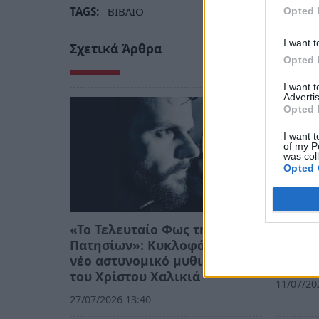
TAGS:
ΒΙΒΛΙΟ
Opted 
I want t
Σχετικά Άρθρα
Opted 
I want 
Advertis
Opted 
I want t
of my P
was col
Opted 
«Το Τελευταίο Φως της
Η Στρέ
Πατησίων»: Κυκλοφόρησε το
τις μά
νέο αστυνομικό μυθιστόρημα
στρατ
του Χρίστου Χαλικιά
11/07/20
27/07/2026 13:40