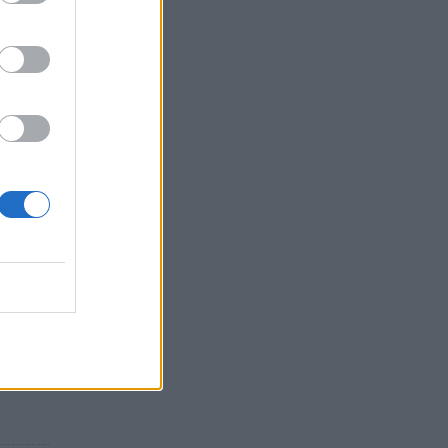
ωσης
ώ