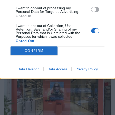
I want to opt-out of processing my
Personal Data for Targeted Advertising.
Opted In
I want to opt-out of Collection, Use,
Retention, Sale, and/or Sharing of my
«Τσιμπημένες» οι τιμές των ψαριών – Πόσο
Personal Data that Is Unrelated with the
κοστίζουν γαύρος, σαρδέλα και μπακαλιάρος
Purposes for which it was collected.
Opted Out
08/08/2026 11:01
CONFIRM
Data Deletion
Data Access
Privacy Policy