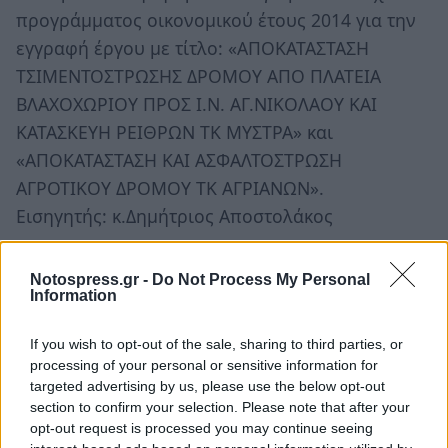
προγράμματος οικονομικού έτους 2014 για την
εγγραφή έργου με τίτλο: «ΑΠΟΚΑΤΑΣΤΑΣΗ
ΤΣΙΜΕΝΤΟΣΤΡΩΣΗΣ ΔΡΟΜΟΥ ΑΠΟ ΠΛΑΤΕΙΑ
ΒΛΑΧΟΧΩΡΙΟΥ ΠΡΟΣ Ι.Ν. ΑΓ.ΝΙΚΟΛΑΟΥ ΚΑΙ
ΚΑΤΑΣΚΕΥΗ ΡΕΙΘΡΩΝ ΤΚ ΜΥΣΤΡΑ» και
«ΑΠΟΚΑΤΑΣΤΑΣΗ ΚΑΙ ΑΣΦΑΛΤΟΣΤΡΩΣΗ
ΑΓΡΟΤΙΚΟΥ ΔΡΟΜΟΥ ΤΚ ΑΓΡΙΑΝΩΝ».
Εισηγητής: κ.Δημήτριος Αποστολάκος
16ο Τροποποίηση προϋπολογισμού οικονομικού
Notospress.gr -
Do Not Process My Personal
έτους 2014
Information
Εισηγητής: κ. Δημήτριος Αποστολάκος
If you wish to opt-out of the sale, sharing to third parties, or
processing of your personal or sensitive information for
targeted advertising by us, please use the below opt-out
Σημειώνεται ότι σύμφωνα με το αρ. 67 παρ.6
section to confirm your selection. Please note that after your
Ν.3852/2010 στις συνεδριάσεις των Δημοτικών
opt-out request is processed you may continue seeing
Συμβουλίων λαμβάνουν τον λόγο εκτός του