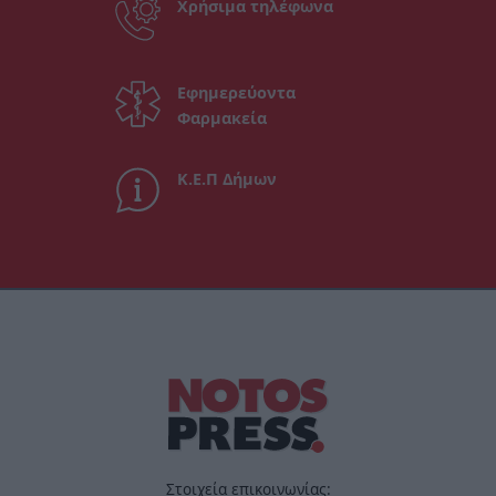
Χρήσιμα τηλέφωνα
Εφημερεύοντα
Φαρμακεία
Κ.Ε.Π Δήμων
Στοιχεία επικοινωνίας: