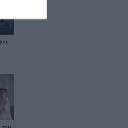
ιρας
 του