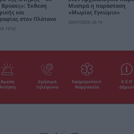
 Βρύσες»: Έκθεση
Μυστρά η παράσταση
φικής και
«Μωρίας Εγκώμιο»
ραφίας στον Πλάτανο
20/07/2026 20:16
26 19:52
Άμεση
Χρήσιμα
Εφημερεύοντα
Κ.Ε.Π
Ανάγκη
τηλέφωνα
Φαρμακεία
Δήμων