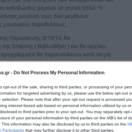
 εκδηλώσεις φέρουν το γενικό τίτλο: "ο
εύοντας μουσικά τους δύο μεγάλους
υς μουσικούς παραδείσους.
της Παρασκευής 3/10/14, θα
της Σπάρτης ( Βιβλιοθήκη ) και θα αρχίσει
κά προγράμματα θα παρουσιάσουν κατά σειρά:
της", η Δημοτική Φιλαρμονική Σπάρτης και
s.gr -
Do Not Process My Personal Information
εί να γίνουν στην Περιφερειακή Ενότητα
to opt-out of the sale, sharing to third parties, or processing of your per
22 Νοεμβρίου 2014 στα Παπαδιάνικα. Η
formation for targeted advertising by us, please use the below opt-out s
r selection. Please note that after your opt-out request is processed y
άδυ στην αίθουσα εκδηλώσεων του Δημοτικού
eing interest-based ads based on personal information utilized by us or
ι εκεί θα παρουσιαστούν οι Φιλαρμονικές
disclosed to third parties prior to your opt-out. You may separately opt-
Ε. Βοιών, Σαξοφωνική Ορχήστρα Δ.Ε. Ασωπού
losure of your personal information by third parties on the IAB’s list of
. This information may also be disclosed by us to third parties on the
IA
Participants
that may further disclose it to other third parties.