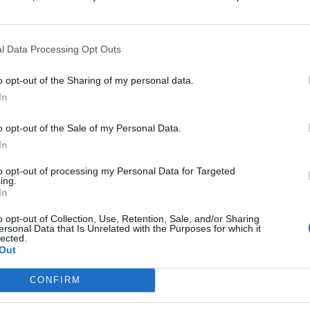
ου Φεστιβάλ Πελοποννήσου, θα
μονικής του Δήμου Ευρώτα σε ημερομηνία
l Data Processing Opt Outs
o opt-out of the Sharing of my personal data.
άλ Πελοποννήσου έχει αναλάβει η
In
οποίησης της Πράξης «ΦΕΣΤΙΒΑΛ
ΚΩΝ ΚΑΙ ΧΟΡΩΔΙΩΝ ΤΗΣ ΠΕΛΟΠΟΝΝΗΣΟΥ»,
o opt-out of the Sale of my Personal Data.
υγχρηματοδοτείται από το ΕΤΠΑ.
In
to opt-out of processing my Personal Data for Targeted
ing.
In
o opt-out of Collection, Use, Retention, Sale, and/or Sharing
ersonal Data that Is Unrelated with the Purposes for which it
lected.
Out
CONFIRM