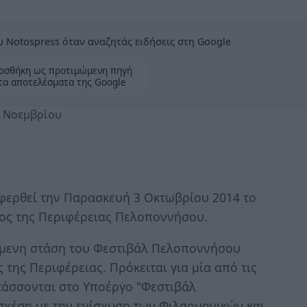
 Notospress όταν αναζητάς ειδήσεις στη Google
οσθήκη ως προτιμώμενη πηγή
τα αποτελέσματα της Google
2 Νοεμβρίου
φερθεί την Παρασκευή 3 Οκτωβρίου 2014 το
τος της Περιφέρειας Πελοποννήσου.
επόμενη στάση του Φεστιβάλ Πελοποννήσου
ς της Περιφέρειας. Πρόκειται για μία από τις
τάσσονται στο Υποέργο "Φεστιβάλ
σχέση με την ενίσχυση των Φιλαρμονικών και