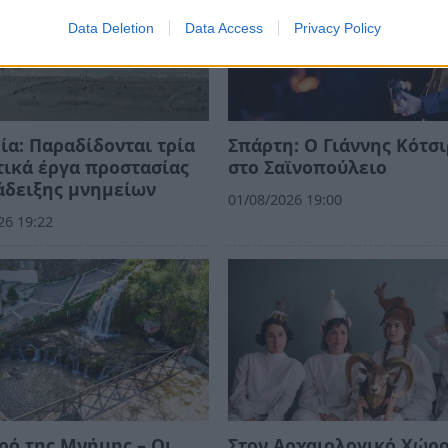
Data Deletion
Data Access
Privacy Policy
ία: Παραδίδονται τρία
Σπάρτη: Ο Γιάννης Κότσ
ικά έργα προστασίας
στο Σαϊνοπούλειο
άδειξης μνημείων
01/08/2026 19:00
26 19:22
ρό της Μνήμης – Οι
Στον Αρχαιολογικό Χώρο