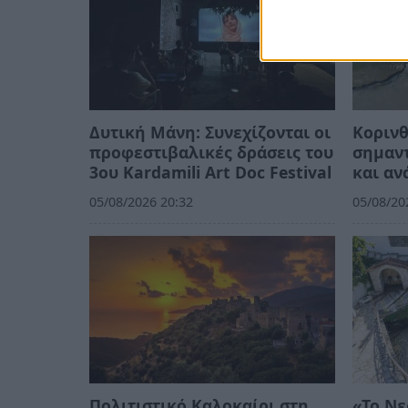
Δυτική Μάνη: Συνεχίζονται οι
Κορινθ
προφεστιβαλικές δράσεις του
σημαντ
3ου Kardamili Art Doc Festival
και αν
05/08/2026 20:32
05/08/20
Πολιτιστικό Καλοκαίρι στη
«Το Νε