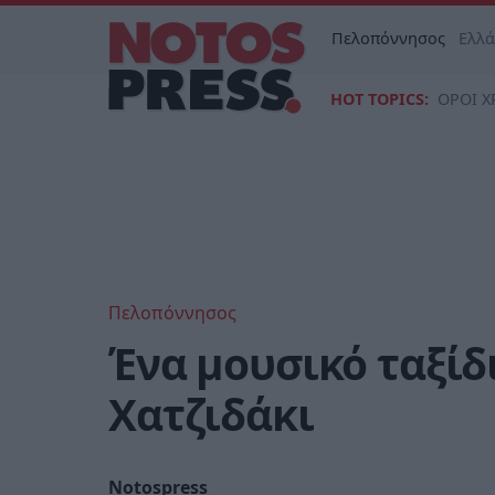
Πελοπόννησος
Ελλ
HOT TOPICS:
ΟΡΟΙ Χ
Πελοπόννησος
Ένα μουσικό ταξίδι
Χατζιδάκι
Notospress