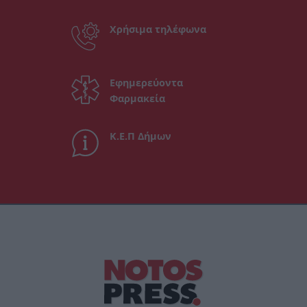
Χρήσιμα τηλέφωνα
Εφημερεύοντα
Φαρμακεία
Κ.Ε.Π Δήμων