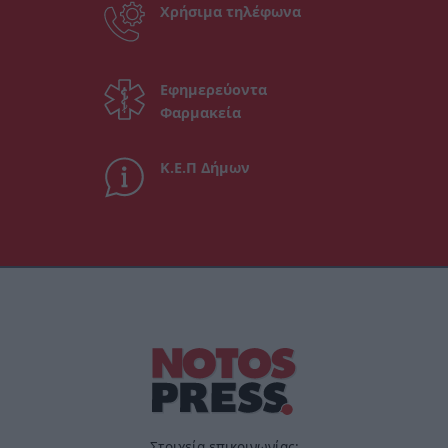
Χρήσιμα τηλέφωνα
Εφημερεύοντα
Φαρμακεία
Κ.Ε.Π Δήμων
Στοιχεία επικοινωνίας: