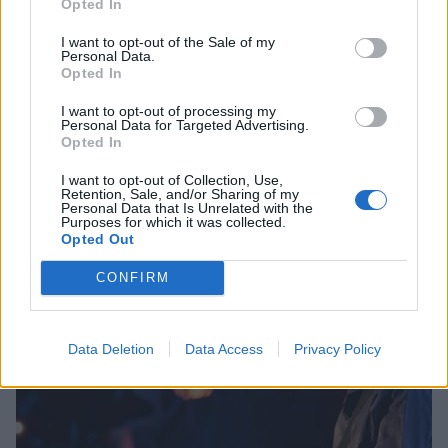
Opted In
I want to opt-out of the Sale of my
Personal Data.
Opted In
I want to opt-out of processing my
Personal Data for Targeted Advertising.
Opted In
I want to opt-out of Collection, Use,
Κορινθία: Παραδίδονται τρία σημαντικά έργα
Retention, Sale, and/or Sharing of my
προστασίας και ανάδειξης μνημείων
Personal Data that Is Unrelated with the
Purposes for which it was collected.
Opted Out
05/08/2026 19:22
CONFIRM
Data Deletion
Data Access
Privacy Policy