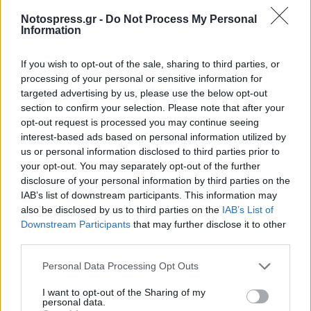
Notospress.gr -
Do Not Process My Personal
Information
If you wish to opt-out of the sale, sharing to third parties, or
processing of your personal or sensitive information for
targeted advertising by us, please use the below opt-out
section to confirm your selection. Please note that after your
opt-out request is processed you may continue seeing
interest-based ads based on personal information utilized by
us or personal information disclosed to third parties prior to
your opt-out. You may separately opt-out of the further
Δυτική Μάνη: Συνεχίζονται οι
disclosure of your personal information by third parties on the
προφεστιβαλικές δράσεις του 3ου Kardamili
IAB’s list of downstream participants. This information may
Art Doc Festival
also be disclosed by us to third parties on the
IAB’s List of
05/08/2026 20:32
Downstream Participants
that may further disclose it to other
third parties.
Personal Data Processing Opt Outs
I want to opt-out of the Sharing of my
personal data.