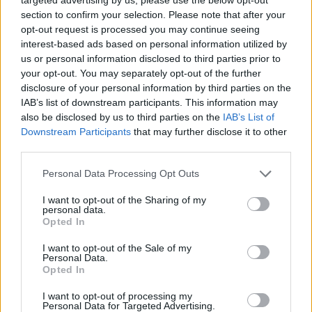
section to confirm your selection. Please note that after your
Σχετικά Άρθρα
opt-out request is processed you may continue seeing
interest-based ads based on personal information utilized by
us or personal information disclosed to third parties prior to
your opt-out. You may separately opt-out of the further
disclosure of your personal information by third parties on the
IAB’s list of downstream participants. This information may
also be disclosed by us to third parties on the
IAB’s List of
Downstream Participants
that may further disclose it to other
third parties.
Personal Data Processing Opt Outs
I want to opt-out of the Sharing of my
personal data.
Opted In
I want to opt-out of the Sale of my
Personal Data.
Ψηφιακό Δελτίο Αποστολής: Τι αλλάζει στις
Opted In
λαϊκές αγορές και τα ελαιοτριβεία
I want to opt-out of processing my
06/08/2026 10:58
Personal Data for Targeted Advertising.