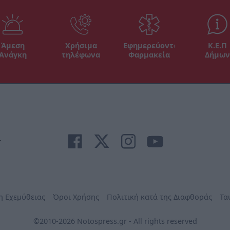
Άμεση
Χρήσιμα
Εφημερεύοντα
Κ.Ε.Π
Ανάγκη
τηλέφωνα
Φαρμακεία
Δήμων
r
η Εχεμύθειας
Όροι Χρήσης
Πολιτική κατά της Διαφθοράς
Τα
©2010-2026 Notospress.gr - All rights reserved