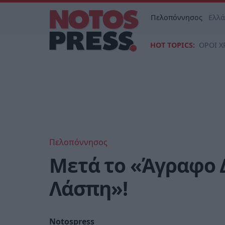
Πελοπόννησος
Ελλ
HOT TOPICS:
ΟΡΟΙ Χ
Πελοπόννησος
Μετά το «Άγραφο 
Λάσπη»!
Notospress