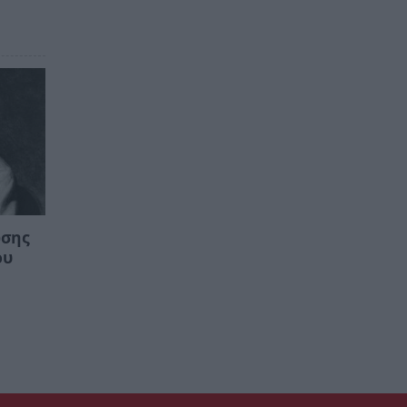
ωσης
ου