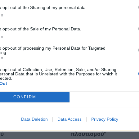
o opt-out of the Sharing of my personal data.
In
o opt-out of the Sale of my Personal Data.
In
to opt-out of processing my Personal Data for Targeted
ing.
In
o opt-out of Collection, Use, Retention, Sale, and/or Sharing
ersonal Data that Is Unrelated with the Purposes for which it
lected.
Out
CONFIRM
ζοβα: Αναμνήσεις από
Σπάρτη: Η Λέσχη Ανάγν
Data Deletion
Data Access
Privacy Policy
χες του Δημοκρατικού
προτείνει το "Επί σκοπ
ού
πλουτισμού"