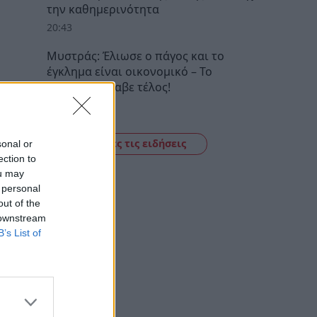
την καθημερινότητα
20:43
Μυστράς: Έλιωσε ο πάγος και το
έγκλημα είναι οικονομικό – Το
ρεπορτάζ έλαβε τέλος!
20:27
Δείτε όλες τις ειδήσεις
sonal or
ection to
ou may
 personal
out of the
 downstream
B’s List of