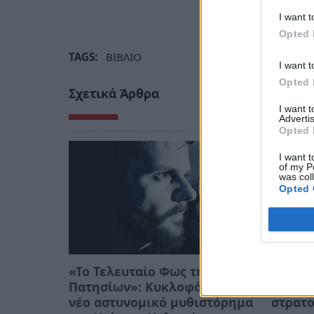
I want t
Opted 
TAGS:
ΒΙΒΛΙΟ
I want t
Opted 
Σχετικά Άρθρα
I want 
Advertis
Opted 
I want t
of my P
was col
Opted 
«Το Τελευταίο Φως της
Η Στρέ
Πατησίων»: Κυκλοφόρησε το
τις μά
νέο αστυνομικό μυθιστόρημα
στρατ