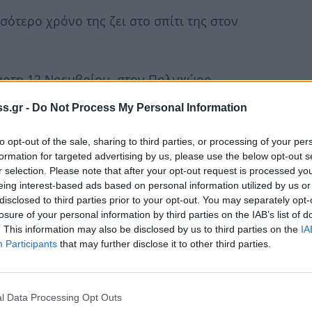
σότερο χρόνο της ζει στο σπίτι της στον
τάρτη 12 Νοεμβρίου, στον Πολυχώρο
 προλόγισε ο υπεύθυνος εκδόσεων στον
s.gr -
Do Not Process My Personal Information
to opt-out of the sale, sharing to third parties, or processing of your per
αν: ο συγγραφέας-ποιητής Νίκος Ταβουλάρης,
formation for targeted advertising by us, please use the below opt-out s
r selection. Please note that after your opt-out request is processed y
τεχνών, και ο Κώστας Καλημέρης,
eing interest-based ads based on personal information utilized by us or
disclosed to third parties prior to your opt-out. You may separately opt-
losure of your personal information by third parties on the IAB’s list of
. This information may also be disclosed by us to third parties on the
IA
ηθοποιός Θέκλα Μαντέλη.
Participants
that may further disclose it to other third parties.
φύρων Κονάς (ακορντεόν) και ο Θεοδόσης
l Data Processing Opt Outs