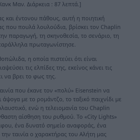
ανκ Μαν. Διάρκεια : 87 λεπτά.]
ς και έντονου πάθους, αυτή η ποιητική
ας που πουλά λουλούδια, βρίσκει τον Chaplin
ην παραγωγή, τη σκηνοθεσία, το σενάριο, τη
 παράλληλα πρωταγωνίστησε.
οπώλιδα, η οποία πιστεύει ότι είναι
ψεύσει τις ελπίδες της, εκείνος κάνει τις
ι να βρει το φως της.
ταινία που έκανε τον «πολύ» Eisenstein να
ι άψογα με το ρομάντζο, το ταξικό παιχνίδι με
λαυστικό, ενώ η τελειομανία του Chaplin
θαστη αίσθηση του ρυθμού. Το «City Lights»
άφου, ένα δυνατό σημείο αναφοράς, ένα
 την ταινία ο χαρακτήρας του Αλήτη μας