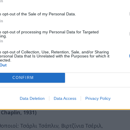
In
ς προς την ταινία και την
o opt-out of the Sale of my Personal Data.
In
ογράφου έχουν γραμμένη μουσική επένδυση.
to opt-out of processing my Personal Data for Targeted
ing.
σικός ο ίδιος, εμπλεκόταν άμεσα στην
In
 γραμμένα και προσεκτικά διαλεγμένα να
o opt-out of Collection, Use, Retention, Sale, and/or Sharing
ητική της εποχής.
ersonal Data that Is Unrelated with the Purposes for which it
lected.
Out
τίποτα δεν είναι δοσμένο. Οι μουσικοί είναι
ι και αντιδρούν ηχητικά στο οπτικό
CONFIRM
ελωδία, ένα τραγούδι ή έναν ήχο!
Data Deletion
Data Access
Privacy Policy
 Chaplin, 1931)
οποιοί: Τσάρλι Τσάπλιν, Βιρτζίνια Τσέριλ,