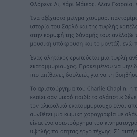
Φλόρενς Λι, Χάρι Μάιερς, Αλαν Γκαρσία, Χ
Ένα αξέχαστο μείγμα χιούμορ, παντομίμα
ιστορία του Σαρλό και της τυφλής κοπέλ
στην κορυφή της δύναμής του: ανέλαβε τ
μουσική υπόκρουση και το μοντάζ, ενώ
Ένας αλητάκος ερωτεύεται μια τυφλή ανθ
εκατομμυριούχος. Προκειμένου να μην δια
πιο απίθανες δουλειές για να τη βοηθήσε
Το αριστούργημα του Charlie Chaplin, η 
κλαίει σαν μικρό παιδί: το σλάπστικ δένε
τον αλκοολικό εκατομμυριούχο είναι απο
συνθέτει μια κωμική χορογραφία με αλάν
είναι ένα αριστούργημα του κινηματογρ
υψηλής ποιότητας έργο τέχνης. Σ΄ αυτήν