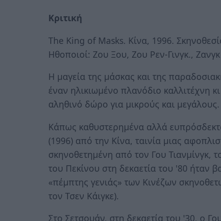
Κριτική
The King of Masks. Κίνα, 1996. Σκηνοθεσί
Ηθοποιοί: Ζου Ξου, Ζου Ρεν-Γινγκ., Ζανγκ
Η μαγεία της μάσκας και της παραδοσιακ
έναν ηλικιωμένο πλανόδιο καλλιτέχνη κι έ
αληθινό δώρο για μικρούς και μεγάλους.
Κάπως καθυστερημένα αλλά ευπρόσδεκτα
(1996) από την Κίνα, ταινία μιας αφοπλι
σκηνοθετημένη από τον Γου Τιανμίνγκ, 
του Πεκίνου στη δεκαετία του '80 ήταν β
«πέμπτης γενιάς» των Κινέζων σκηνοθετώ
τον Τσεν Κάιγκε).
Στο Σετσουάν, στη δεκαετία του '30, ο Γ