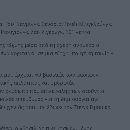
α: Γου Τιανμίνγκ. Σενάριο: Γουέι Μινγκλούνγκ.
 Ριουγιάνγκ, Ζάο Ζιγκάνγκ. 101 λεπτά.
ής τέχνης μέσα από τη σχέση ανάμεσα σ'
να κοριτσάκι, σε μια έξοχη, ποιητική ταινία -
 μας έρχεται «Ο βασιλιάς των μασκών»
στικής απλότητας και ομορφιάς,
τον άνθρωπο που επικεφαλής των στούντιο
ασικός υπεύθυνος για τη δημιουργία της
ν (γενιάς που μας έδωσε τον Ζανγκ Γιμού και
ουάνγκ, ο «βασιλιάς των μασκών», ένας