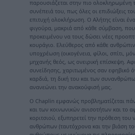
παρουσιάζεται στην πιο ολοκληρωμένη τ
συνέπειά του, πως όλες οι επιδιώξεις τ
επιτυχή ολοκλήρωση. Ο Αλήτης είναι έν
φιγούρα, μακριά από κάθε σύμβαση, που
προκειμένου να τους δώσει νέες προοπτι
κουράγιο. Ελεύθερος από κάθε ανθρώπιν
υποχρέωση (οικογένεια, φίλοι, σπίτι, μό
μηχανής θεός, ως ονειρική επίσκεψη. Αφ
συνείδησης, χαριτωμένος σαν εφηβικό ό
καρδιά, τη δική του και των συνανθρώπω
ανανεώνει την ανακούφισή μας.
Ο Chaplin εμφανώς προβληματίζεται πάν
και των κοινωνικών ανισοτήτων και το 
κοριτσιού, εξυπηρετεί την πρόθεση του 
ανθρώπων (ταυτόχρονα και την βιάση του
ανθρώπους με γνώμονα τις πληροφορίες