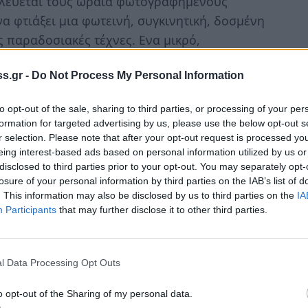
αλλεύεται τους ωραία φωτογραφημένους
να φτιάξει μια φωτεινή, συγκινητική, δοσμένη
ις παραδοσιακές τέχνες. Ενα μικρό,
 και μεγάλους θεατές από μια χώρα με
s.gr -
Do Not Process My Personal Information
α (archive.enet.gr) ]
to opt-out of the sale, sharing to third parties, or processing of your per
formation for targeted advertising by us, please use the below opt-out s
r selection. Please note that after your opt-out request is processed y
eing interest-based ads based on personal information utilized by us or
disclosed to third parties prior to your opt-out. You may separately opt-
ειο Πινακοθήκη: Προβολή του
losure of your personal information by third parties on the IAB’s list of
. This information may also be disclosed by us to third parties on the
IA
γράφου «Τα φώτα της πόλης», του Τσάρλι
Participants
that may further disclose it to other third parties.
νά» με μουσική ο Κώστας Γιαξόγλου και οι
l Data Processing Opt Outs
Γυφτάκης (Κοντραμπάσσο) - Σωτήρης
λείου Καλαμάτας)
o opt-out of the Sharing of my personal data.
υσικά τα "Φώτα της Πόλης" του