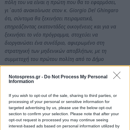
πόλη του να είναι η πρώτη που θα το εφαρμόσει,
γι΄αυτό ανακοίνωσε στον κ. Giorgio Del Ghingaro
ότι, σύντομα θα ξεκινήσει πειραματικά,
επηρεάζοντας εκατοντάδες οικογένειες και για να
ξεκινήσει το νέο πρόγραμμα, στοχεύει να
διοργανώσει ένα συνέδριο, αφιερωμένο στη
στρατηγική των μηδενικών αποβλήτων, με τη
συμμετοχή του πρώτου πολίτη από το Δήμο
Capannori.
Notospress.gr -
Do Not Process My Personal
Ο κ. Ghingaro αποδέχθηκε ευχαρίστως την πρόταση,
Information
δηλώνοντας ότι, αισθάνεται μεγάλη τιμή και
διατίθεται να υπογράψει «σύμφωνο φιλίας» με το
If you wish to opt-out of the sale, sharing to third parties, or
processing of your personal or sensitive information for
Δήμο Ευρώτα, που θα βασίζεται στη στρατηγική των
targeted advertising by us, please use the below opt-out
μηδενικών αποβλήτων και σε καλές περιβαλλοντικές
section to confirm your selection. Please note that after your
πρακτικές».
opt-out request is processed you may continue seeing
interest-based ads based on personal information utilized by