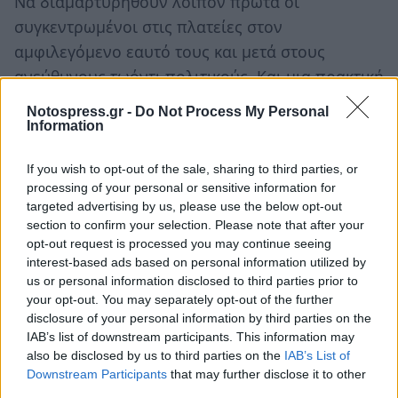
Να διαμαρτυρηθούν λοιπόν πρώτα οι
συγκεντρωμένοι στις πλατείες στον
αμφιλεγόμενο εαυτό τους και μετά στους
ανεύθυνους τωόντι πολιτικούς. Και μια πρακτική
σκέψη: αν αγαπάμε πραγματικά την πατρίδα
Notospress.gr -
Do Not Process My Personal
μας, ας αρχίσουμε να πληρώνουμε τους φόρους
Information
μας. Τώρα.
If you wish to opt-out of the sale, sharing to third parties, or
processing of your personal or sensitive information for
targeted advertising by us, please use the below opt-out
TAGS:
ΚΟΙΝΩΝΙΑ
section to confirm your selection. Please note that after your
opt-out request is processed you may continue seeing
interest-based ads based on personal information utilized by
us or personal information disclosed to third parties prior to
your opt-out. You may separately opt-out of the further
disclosure of your personal information by third parties on the
IAB’s list of downstream participants. This information may
also be disclosed by us to third parties on the
IAB’s List of
Downstream Participants
that may further disclose it to other
third parties.