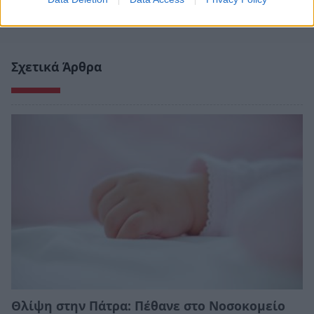
Σχετικά Άρθρα
Θλίψη στην Πάτρα: Πέθανε στο Νοσοκομείο