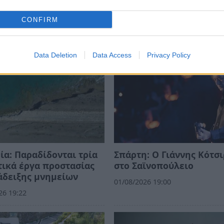
CONFIRM
Data Deletion
Data Access
Privacy Policy
ία: Παραδίδονται τρία
Σπάρτη: Ο Γιάννης Κότσ
ικά έργα προστασίας
στο Σαϊνοπούλειο
άδειξης μνημείων
01/08/2026 19:00
26 19:22