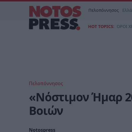
Πελοπόννησος
Ελλ
HOT TOPICS:
ΟΡΟΙ Χ
Πελοπόννησος
«Νόστιμον Ήμαρ 2
Βοιών
Notospress