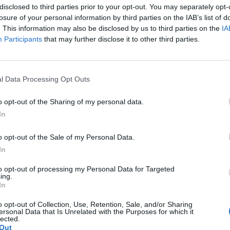
disclosed to third parties prior to your opt-out. You may separately opt-
 πραγματοποιηθεί παζάρι χειροποίητων
losure of your personal information by third parties on the IAB’s list of
ηλα θα λειτουργήσει καλλιτεχνικό εργαστήρι
. This information may also be disclosed by us to third parties on the
IA
Participants
that may further disclose it to other third parties.
τογράφος επιστρέφει στα Βάτικα». Στις
7
l Data Processing Opt Outs
ιρα του Ντίνου Κατσουρίδη « Τι έκανες στον
ν Θανάση Βέγγο, θα ακολουθήσει η προβολή
o opt-out of the Sharing of my personal data.
'Ερικ Γκούσταφσον στις
10 Αυγούστου
. Οι
In
α Debtocracy/ Χρεοκρατία του Άρη
o opt-out of the Sale of my Personal Data.
ις
11 Αυγούστου
. Ώρα έναρξης όλων των
In
to opt-out of processing my Personal Data for Targeted
αφερόμενοι μπορούν να επικοινωνούν με την
ing.
In
o opt-out of Collection, Use, Retention, Sale, and/or Sharing
ersonal Data that Is Unrelated with the Purposes for which it
lected.
Out