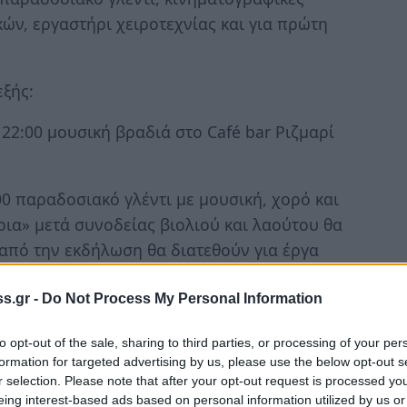
ών, εργαστήρι χειροτεχνίας και για πρώτη
ξής:
 22:00 μουσική βραδιά στο Café bar Ριζμαρί
00 παραδοσιακό γλέντι με μουσική, χορό και
ια» μετά συνοδείας βιολιού και λαούτου θα
 από την εκδήλωση θα διατεθούν για έργα
ών στον Καβομαλια. Είσοδος 20€ με φαγητό.
s.gr -
Do Not Process My Personal Information
λειτουργήσει έκθεση φωτογραφίας με θέμα :
 Η έκθεση ουσιαστικά είναι συνέχεια της
to opt-out of the sale, sharing to third parties, or processing of your per
formation for targeted advertising by us, please use the below opt-out s
ίγει τις πόρτες της κάθε απόγευμα από τις
r selection. Please note that after your opt-out request is processed y
ίσοδος θα είναι ελεύθερη.
eing interest-based ads based on personal information utilized by us or