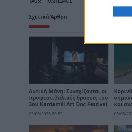
TAGS:
ΠΟΛΙΤΙΣΜΟΣ
Σχετικά Άρθρα
Δυτική Μάνη: Συνεχίζονται οι
Κορινθ
προφεστιβαλικές δράσεις του
σημαντ
3ου Kardamili Art Doc Festival
και αν
05/08/2026 20:32
05/08/20