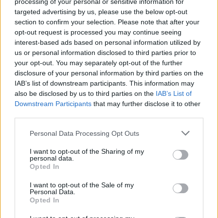
processing of your personal or sensitive information for
ευλογιά των αιγοπροβάτων
targeted advertising by us, please use the below opt-out
section to confirm your selection. Please note that after your
05/08/2026 19:30
opt-out request is processed you may continue seeing
interest-based ads based on personal information utilized by
us or personal information disclosed to third parties prior to
your opt-out. You may separately opt-out of the further
disclosure of your personal information by third parties on the
IAB’s list of downstream participants. This information may
also be disclosed by us to third parties on the
IAB’s List of
Downstream Participants
that may further disclose it to other
third parties.
Personal Data Processing Opt Outs
I want to opt-out of the Sharing of my
personal data.
Opted In
Σπάρτη: Η Σχολή Ελαιοκομίας μπορεί να
I want to opt-out of the Sale of my
κερδίσει το στοίχημα της ανάπτυξης!
Personal Data.
Opted In
04/08/2026 09:05