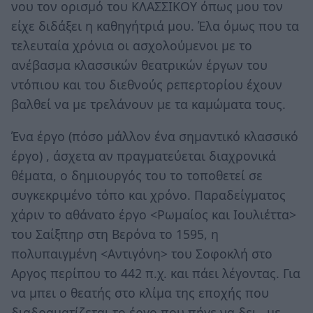
νου τον ορισμό του ΚΛΑΣΣΙΚΟΥ όπως μου τον
είχε διδάξει η καθηγήτριά μου. Έλα όμως που τα
τελευταία χρόνια οι ασχολούμενοι με το
ανέβασμα κλασσικών θεατρικών έργων του
ντόπιου και του διεθνούς ρεπερτορίου έχουν
βαλθεί να με τρελάνουν με τα καμώματα τους.
Ένα έργο (πόσο μάλλον ένα σημαντικό κλασσικό
έργο) , άσχετα αν πραγματεύεται διαχρονικά
θέματα, ο δημιουργός του το τοποθετεί σε
συγκεκριμένο τόπο και χρόνο. Παραδείγματος
χάριν το αθάνατο έργο <Ρωμαίος και Ιουλιέττα>
του Σαίξπηρ στη Βερόνα το 1595, η
πολυπαιγμένη <Αντιγόνη> του Σοφοκλή στο
Αργος περίπου το 442 π.χ. και πάει λέγοντας. Για
να μπει ο θεατής στο κλίμα της εποχής που
διαδραματίζεται το έργο που πήγε να δει , με