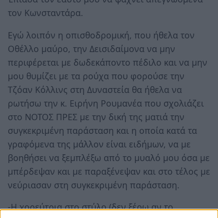
τον Κωνσταντάρα.
Εγώ λοιπόν η οπισθοδρομική, που ήθελα τον
Οθέλλο μαύρο, την Δεισιδαίμονα να μην
περιφέρεται με δωδεκάποντο πέδιλο και να μην
μου θυμίζει με τα ρούχα που φορούσε την
Τζόαν Κόλλινς στη Δυναστεία θα ήθελα να
ρωτήσω την κ. Ειρήνη Ρουμανέα που σχολιάζει
στο ΝΟΤΟΣ ΠΡΕΣ με την δική της ματιά την
συγκεκριμένη παράσταση και η οποία κατά τα
γραφόμενα της μάλλον είναι ειδήμων, να με
βοηθήσει να ξεμπλέξω από το μυαλό μου όσα με
μπέρδεψαν και με παραξένεψαν και στο τέλος με
νεύριασαν στη συγκεκριμένη παράσταση.
-Η χορεύτρια στο στύλο (δεν ξέρω αν το