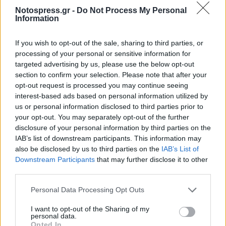
εκφράζω σωστά, αλλά παρέπεμπε σε αλλοδαπή
Notospress.gr -
Do Not Process My Personal
…καλλιτέχνιδα… του στριπτίζ ), η καλλίτεχνις με
Information
τα κόκκινα που χτυπιότανε σε αμερικάνικους
If you wish to opt-out of the sale, sharing to third parties, or
ρυθμούς, το δημοσιογραφικό μαγνητοφωνάκι ,
processing of your personal or sensitive information for
το laptop του Οθέλλου, το πακέτο με τα τσιγάρα
targeted advertising by us, please use the below opt-out
του Ιάγου, τα βαλς ή ταγκό (συγνώμη δεν
section to confirm your selection. Please note that after your
opt-out request is processed you may continue seeing
θυμάμαι ακριβώς) και ότι άλλο αμελητέο δεν
interest-based ads based on personal information utilized by
συγκράτησε η εκνευρισμένη μνήμη μου, τι
us or personal information disclosed to third parties prior to
ακριβώς προσέφεραν ή πρόσθεσαν σε ένα από
your opt-out. You may separately opt-out of the further
disclosure of your personal information by third parties on the
τα καλύτερα έργα του παγκόσμιου ΚΛΑΣΣΙΚΟΥ
IAB’s list of downstream participants. This information may
ρεπερτορίου εκτός από να εκνευρίσουν ένα
also be disclosed by us to third parties on the
IAB’s List of
μέρος του κοινού;
Downstream Participants
that may further disclose it to other
third parties.
Εγώ πάντως ψηφίζω δαγκωτό τον Οθέλλο με τον
Personal Data Processing Opt Outs
Κώστα Πρέκα το 1989 πάλι στο Σαινοπούλιο, στο
ξεκίνημα του, που αν μη τι άλλο, θυμάμαι πως
I want to opt-out of the Sharing of my
personal data.
σίγουρα ο Μαυριτανός ήταν μαύρος.-
Opted In