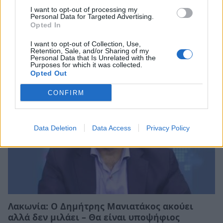
I want to opt-out of processing my
Ανδρεάκος: «Δεν με ενδιαφέρει το πολιτικό
Personal Data for Targeted Advertising.
κόστος αλλά να υπάρχει νερό σήμερα, αύριο
Opted In
και στο μέλλον»
I want to opt-out of Collection, Use,
08/08/2026 08:38
Retention, Sale, and/or Sharing of my
Personal Data that Is Unrelated with the
Purposes for which it was collected.
Opted Out
CONFIRM
Data Deletion
Data Access
Privacy Policy
Λακωνία: Ο Δημήτρης Μανιατάκος ακούει
αλλά δεν μιλάει – Θα είναι υποψήφιος