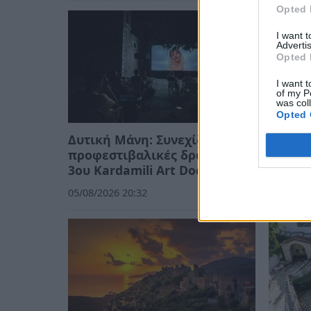
Opted 
I want 
Advertis
Opted 
I want t
of my P
was col
Opted 
Δυτική Μάνη: Συνεχίζονται οι
Κορινθ
προφεστιβαλικές δράσεις του
σημαντ
3ου Kardamili Art Doc Festival
και αν
05/08/2026 20:32
05/08/20