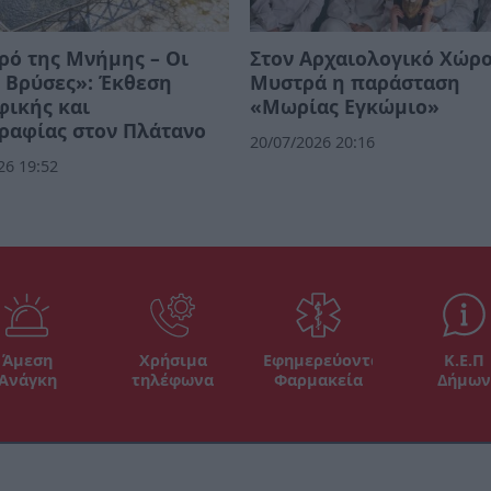
ρό της Μνήμης – Οι
Στον Αρχαιολογικό Χώρο
 Βρύσες»: Έκθεση
Μυστρά η παράσταση
φικής και
«Μωρίας Εγκώμιο»
ραφίας στον Πλάτανο
20/07/2026 20:16
26 19:52
Άμεση
Χρήσιμα
Εφημερεύοντα
Κ.Ε.Π
Ανάγκη
τηλέφωνα
Φαρμακεία
Δήμων