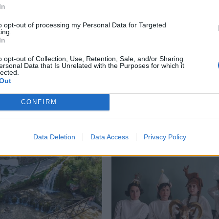
In
to opt-out of processing my Personal Data for Targeted
ing.
In
o opt-out of Collection, Use, Retention, Sale, and/or Sharing
ersonal Data that Is Unrelated with the Purposes for which it
lected.
Out
ία: Παραδίδονται τρία
Σπάρτη: Ο Γιάννης Κότσ
CONFIRM
ικά έργα προστασίας
στο Σαϊνοπούλειο
άδειξης μνημείων
01/08/2026 19:00
26 19:22
Data Deletion
Data Access
Privacy Policy