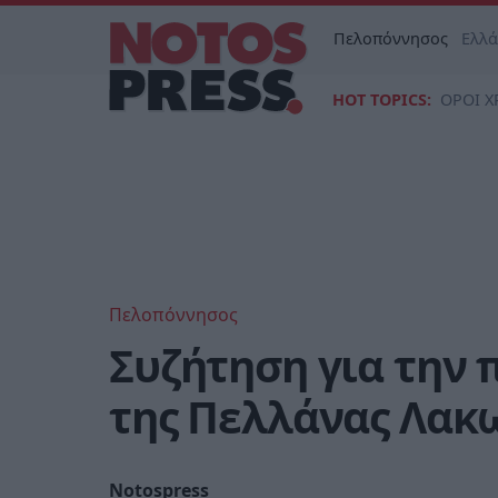
Πελοπόννησος
Ελλ
HOT TOPICS:
ΟΡΟΙ Χ
Πελοπόννησος
Συζήτηση για την 
της Πελλάνας Λακ
Notospress