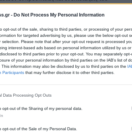
η της περιοχής, καθώς και η τύχη των
 Πελλάνας. Όπως αναφέρουν οι διοργανωτές
s.gr -
Do Not Process My Personal Information
ό Συμβούλιο.
to opt-out of the sale, sharing to third parties, or processing of your per
formation for targeted advertising by us, please use the below opt-out s
δώσει το παρόν ο Διευθυντής της
r selection. Please note that after your opt-out request is processed y
ς της Πελλάνας, Καθηγητής Θεόδωρος
eing interest-based ads based on personal information utilized by us or
πιστημονικά και λοιπά ζητήματα που αφορούν
disclosed to third parties prior to your opt-out. You may separately opt-
losure of your personal information by third parties on the IAB’s list of
να. Θα ακολουθήσει διάλογος, ανταλλαγή
. This information may also be disclosed by us to third parties on the
IA
ων εκκρεμοτήτων των ανασκαφών και της
Participants
that may further disclose it to other third parties.
l Data Processing Opt Outs
o opt-out of the Sharing of my personal data.
In
o opt-out of the Sale of my Personal Data.