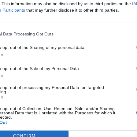
. This information may also be disclosed by us to third parties on the
IA
εμάμε για τα δίκαια αιτήματα μας. Θα πολεμάμε
Participants
that may further disclose it to other third parties.
α ,για να κρατήσουμε την γη μας, τις αξίες μας
έψουμε την δημιουργία καινούργιων ανέργων. Για
άξουμε τις συνθήκες περαιτέρω ανάπτυξης του
l Data Processing Opt Outs
διά μας στον τόπο μας.
o opt-out of the Sharing of my personal data.
In
ης θέλουμε να ευχαριστήσουμε τούς αγρότες του
ειά μας. Χαιρετάμε δε και το καινούργιο μπλόκο
o opt-out of the Sale of my Personal Data.
α στην Σπάρτη»,
καταλήγει η ανακοίνωση.
In
to opt-out of processing my Personal Data for Targeted
ing.
In
o opt-out of Collection, Use, Retention, Sale, and/or Sharing
ersonal Data that Is Unrelated with the Purposes for which it
lected.
Out
CONFIRM