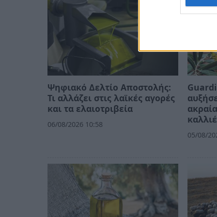
Ψηφιακό Δελτίο Αποστολής:
Guardi
Τι αλλάζει στις λαϊκές αγορές
αυξήσε
και τα ελαιοτριβεία
ακραία
καλλιέ
06/08/2026 10:58
05/08/20