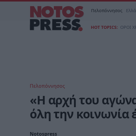
Πελοπόννησος
Ελλ
HOT TOPICS:
ΟΡΟΙ Χ
Πελοπόννησος
«Η αρχή του αγώνα
όλη την κοινωνία 
Notospress