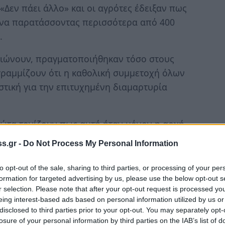
Δεν πάει άλλο» και οι αγρότες έδειξαν πως
ώνα παρατάσσοντας περισσότερα από 400
.
μειώνουν, πραγματοποιήθηκαν τόσο στους
ραμμίζουν ότι η καθολική συμμετοχή όλων
στική για την επιτυχημένη διαμαρτυρία
ρώτα τονίζουν πως αυτή ήταν μόνον η αρχή
λες παραγωγικές τάξεις της κοινωνίας στη
s.gr -
Do Not Process My Personal Information
νησης αλλά όλων όσων επιχειρούν «να μας
to opt-out of the sale, sharing to third parties, or processing of your per
formation for targeted advertising by us, please use the below opt-out s
ς και Ευρώτα, η κυβέρνηση οφείλει να:
r selection. Please note that after your opt-out request is processed y
eing interest-based ads based on personal information utilized by us or
κό νομοσχέδιο που προωθεί
disclosed to third parties prior to your opt-out. You may separately opt-
εμπλεκόμενους επαγγελματικούς φορείς
losure of your personal information by third parties on the IAB’s list of