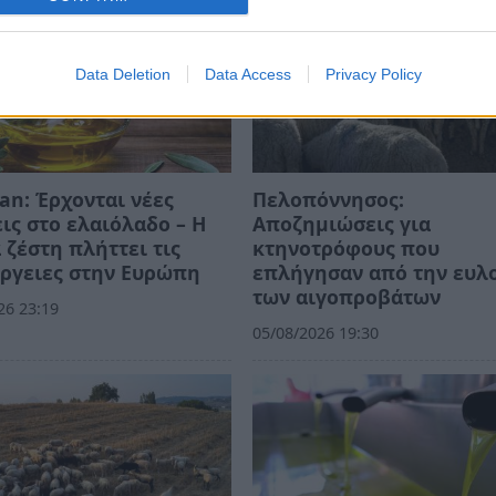
Data Deletion
Data Access
Privacy Policy
an: Έρχονται νέες
Πελοπόννησος:
ις στο ελαιόλαδο – Η
Αποζημιώσεις για
 ζέστη πλήττει τις
κτηνοτρόφους που
ργειες στην Ευρώπη
επλήγησαν από την ευλ
των αιγοπροβάτων
26 23:19
05/08/2026 19:30