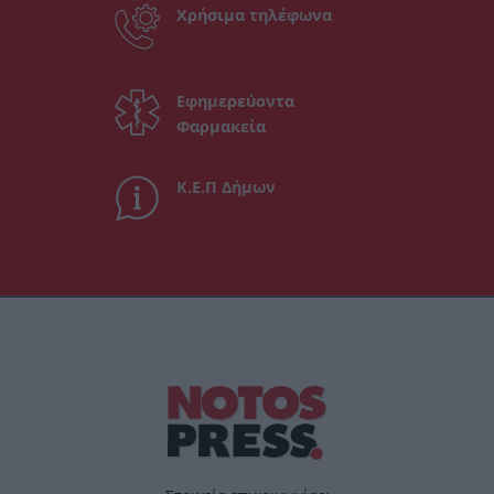
Χρήσιμα τηλέφωνα
Εφημερεύοντα
Φαρμακεία
Κ.Ε.Π Δήμων