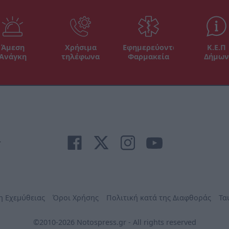
Άμεση
Χρήσιμα
Εφημερεύοντα
Κ.Ε.Π
Ανάγκη
τηλέφωνα
Φαρμακεία
Δήμων
r
η Εχεμύθειας
Όροι Χρήσης
Πολιτική κατά της Διαφθοράς
Τα
©2010-2026 Notospress.gr - All rights reserved