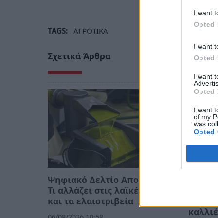
I want t
Opted 
TAGS:
ΑΓΡΟΤΙΚΑ
I want t
Σχετικά Άρθρα
Opted 
I want 
Advertis
Opted 
I want t
of my P
was col
Opted 
Ψηφιακό Δελτίο Αποστολής:
Guardi
Τι αλλάζει στις λαϊκές αγορές
αυξήσε
και τα ελαιοτριβεία
ακραία
καλλιέ
06/08/2026 10:58