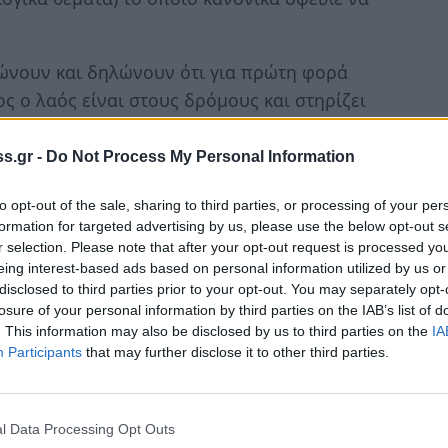
ώνουν και δηλώνουν ότι για πρώτη φορά
 ο λαός είναι στους δρόμους και στηρίζει
s.gr -
Do Not Process My Personal Information
υν να πουληθούν από τους αγροτοπατέρες,
θίζουν να αποτελούν κυβερνητική πελατεία
to opt-out of the sale, sharing to third parties, or processing of your per
λαιπωρημένους αγρότες.
formation for targeted advertising by us, please use the below opt-out s
r selection. Please note that after your opt-out request is processed y
eing interest-based ads based on personal information utilized by us or
ν μέχρι τέλους, υποστηρίζουν κάποιοι αν και
disclosed to third parties prior to your opt-out. You may separately opt-
ς το κλείσιμο των δρόμων. Ίσως, λένε το
losure of your personal information by third parties on the IAB’s list of
ημάτων γλίτωνε αγρότες και πολίτες από
. This information may also be disclosed by us to third parties on the
IA
Participants
that may further disclose it to other third parties.
 που απευθύνει έμμετρο αιχμηρό μήνυμα
l Data Processing Opt Outs