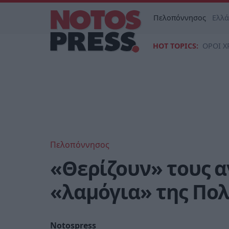
Πελοπόννησος
Ελλ
HOT TOPICS:
ΟΡΟΙ Χ
Πελοπόννησος
«Θερίζουν» τους α
«λαμόγια» της Πολ
Notospress