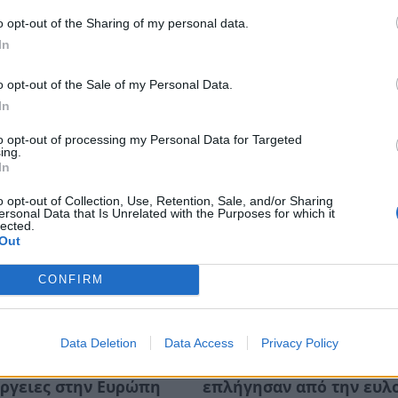
o opt-out of the Sharing of my personal data.
In
o opt-out of the Sale of my Personal Data.
In
to opt-out of processing my Personal Data for Targeted
ing.
In
o opt-out of Collection, Use, Retention, Sale, and/or Sharing
ersonal Data that Is Unrelated with the Purposes for which it
lected.
Out
CONFIRM
an: Έρχονται νέες
Πελοπόννησος:
Data Deletion
Data Access
Privacy Policy
ις στο ελαιόλαδο – Η
Αποζημιώσεις για
 ζέστη πλήττει τις
κτηνοτρόφους που
ργειες στην Ευρώπη
επλήγησαν από την ευλ