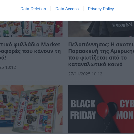
Data Deletion
Data Access
Privacy Policy
τικό φυλλάδιο Market
Πελοπόννησος: Η σκοτε
οσφορές που κάνουν τη
Παρασκευή της Αμερική
ά!
που φωτίζεται από το
καταναλωτικό κοινό
25 13:12
27/11/2025 10:12