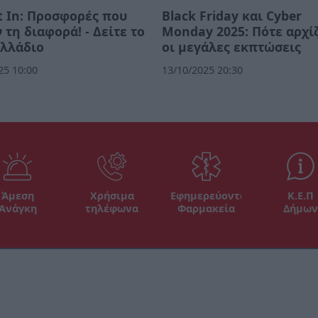
 In: Προσφορές που
Black Friday και Cyber
 τη διαφορά! - Δείτε το
Monday 2025: Πότε αρχί
υλλάδιο
οι μεγάλες εκπτώσεις
25 10:00
13/10/2025 20:30
Άμεση
Χρήσιμα
Εφημερεύοντα
Κ.Ε.Π
Ανάγκη
τηλέφωνα
Φαρμακεία
Δήμων