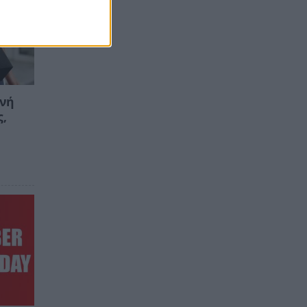
ινή
ς,