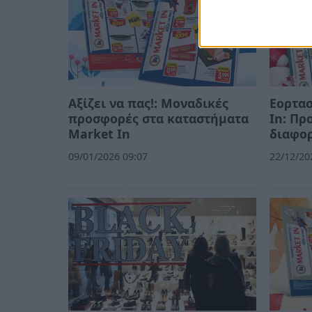
Αξίζει να πας!: Μοναδικές
Εορτασ
προσφορές στα καταστήματα
In: Πρ
Market In
διαφορ
09/01/2026 09:07
22/12/20