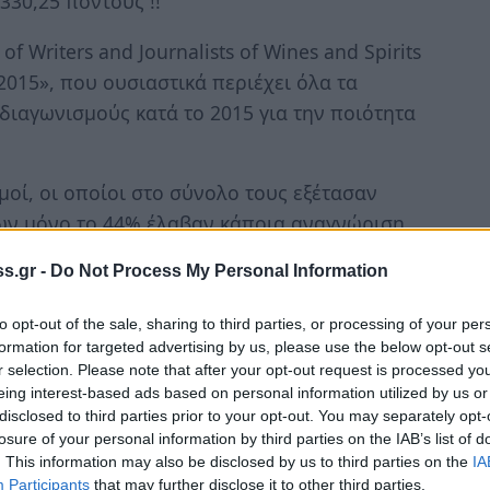
330,25 πόντους !!
f Writers and Journalists of Wines and Spirits
2015», που ουσιαστικά περιέχει όλα τα
 διαγωνισμούς κατά το 2015 για την ποιότητα
οί, οι οποίοι στο σύνολο τους εξέτασαν
ίων μόνο το 44% έλαβαν κάποια αναγνώριση,
 στους εν λόγω διαγωνισμούς 36 χώρες
s.gr -
Do Not Process My Personal Information
λαδου.
to opt-out of the sale, sharing to third parties, or processing of your per
CE 2015 !!
formation for targeted advertising by us, please use the below opt-out s
κελλαροπουλου βρέθηκαν στην 4η θέση του
r selection. Please note that after your opt-out request is processed y
 100 παγκόσμια λίστα του έγκριτου EvooWR
eing interest-based ads based on personal information utilized by us or
disclosed to third parties prior to your opt-out. You may separately opt-
ρείες και 2 έλληνες παραγωγοί γεγονός που
losure of your personal information by third parties on the IAB’s list of
ταξης στο TOP 100 ανάμεσα σε εταιρείες
. This information may also be disclosed by us to third parties on the
IA
λαιοκομίας και ανάμεσα σε 6550 δείγματα
Participants
that may further disclose it to other third parties.