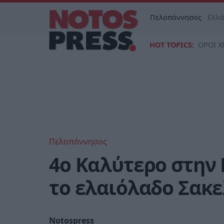
Πελοπόννησος
Ελλ
HOT TOPICS:
ΟΡΟΙ Χ
Πελοπόννησος
4ο Καλύτερο στην 
το ελαιόλαδο Σακ
Notospress