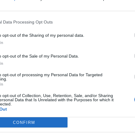
 Ελαιώνες Σακελλαρόπουλου σημειώνουν
l Data Processing Opt Outs
ύς ελαιώνες Σακελλαροπουλου η 81η θέση στο
o opt-out of the Sharing of my personal data.
ατα ελαιόλαδων και η 4η θέση GREECE 2015
In
παραγωγούς ελαιολάδου, που διακρίθηκαν σε
 στην λίστα World Ranking of EVOO Societies
o opt-out of the Sale of my Personal Data.
In
to opt-out of processing my Personal Data for Targeted
ing.
In
o opt-out of Collection, Use, Retention, Sale, and/or Sharing
ersonal Data that Is Unrelated with the Purposes for which it
lected.
Out
CONFIRM