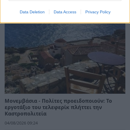
πραγματική ευκαιρία!
05/08/2026 08:33
Data Deletion
Data Access
Privacy Policy
Μονεμβάσια - Πολίτες προειδοποιούν: Το
εργοτάξιο του τελεφερίκ πλήττει την
Καστροπολιτεία
04/08/2026 09:24