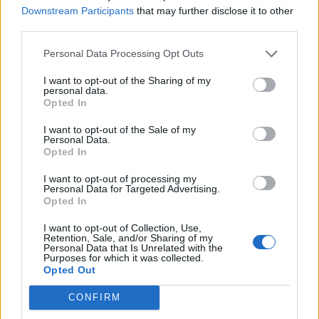
Downstream Participants
that may further disclose it to other
third parties.
Σπάρτη: EYECONIK με σημαντικές εκπτώσεις
Personal Data Processing Opt Outs
στην «Ανοικτή πόλη» και τη «Λευκή νύκτα»
I want to opt-out of the Sharing of my
07/08/2026 10:53
personal data.
Opted In
I want to opt-out of the Sale of my
Personal Data.
Opted In
I want to opt-out of processing my
Personal Data for Targeted Advertising.
Opted In
I want to opt-out of Collection, Use,
Retention, Sale, and/or Sharing of my
Personal Data that Is Unrelated with the
Purposes for which it was collected.
Opted Out
CONFIRM
Νεάπολη: Εμπορικό παζάρι στην παραλία,