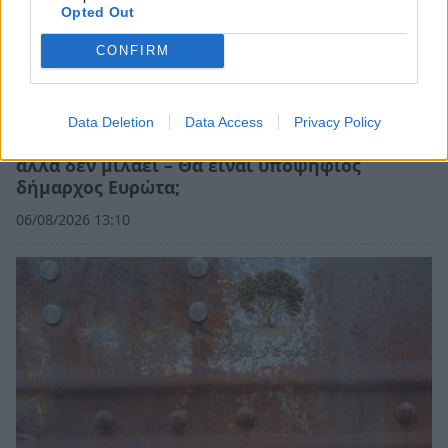
Opted Out
CONFIRM
Data Deletion
Data Access
Privacy Policy
Λακωνία: Ο Δημήτρης Μανιατάκος ακούει
αλλά δεν μιλάει – Θα είναι υποψήφιος
δήμαρχος Ευρώτα;
06/08/2026 13:10