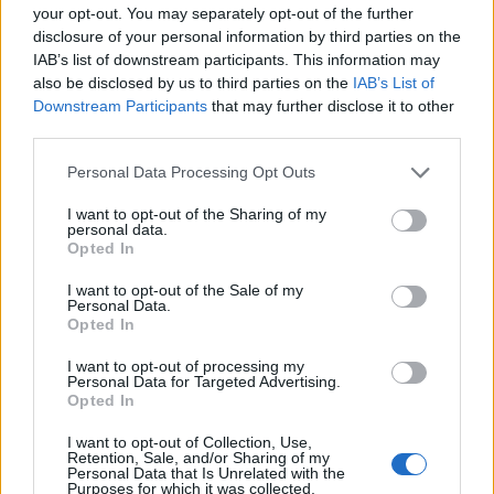
your opt-out. You may separately opt-out of the further
disclosure of your personal information by third parties on the
IAB’s list of downstream participants. This information may
also be disclosed by us to third parties on the
IAB’s List of
Downstream Participants
that may further disclose it to other
third parties.
Personal Data Processing Opt Outs
I want to opt-out of the Sharing of my
Ανδρεάκος: «Δεν με ενδιαφέρει το πολιτικό
personal data.
κόστος αλλά να υπάρχει νερό σήμερα, αύριο
Opted In
και στο μέλλον»
I want to opt-out of the Sale of my
Personal Data.
08/08/2026 08:38
Opted In
I want to opt-out of processing my
Personal Data for Targeted Advertising.
Opted In
I want to opt-out of Collection, Use,
Retention, Sale, and/or Sharing of my
Personal Data that Is Unrelated with the
Purposes for which it was collected.