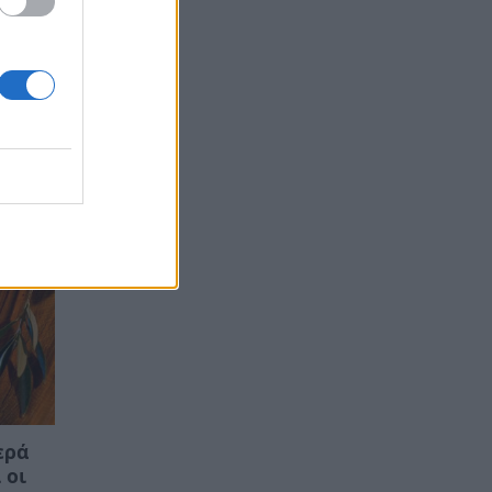
 120
τις
ερά
 οι