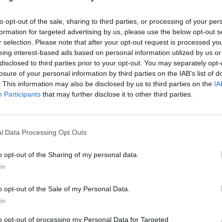
 κονδύλιο για την αμπελουργική περίοδο
ων ενδιαφερομένων θα ικανοποιηθούν σε πολύ
to opt-out of the sale, sharing to third parties, or processing of your per
αξή τους στη σειρά προτεραιότητας.
formation for targeted advertising by us, please use the below opt-out s
r selection. Please note that after your opt-out request is processed y
αφερόμενοι μπορούν να επικοινωνήσουν στο
eing interest-based ads based on personal information utilized by us or
disclosed to third parties prior to your opt-out. You may separately opt-
losure of your personal information by third parties on the IAB’s list of
. This information may also be disclosed by us to third parties on the
IA
Participants
that may further disclose it to other third parties.
l Data Processing Opt Outs
o opt-out of the Sharing of my personal data.
In
o opt-out of the Sale of my Personal Data.
In
to opt-out of processing my Personal Data for Targeted