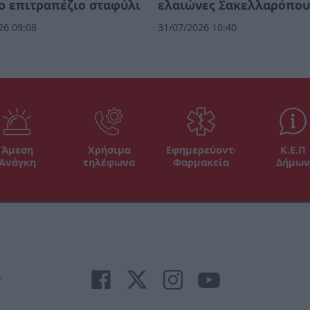
 επιτραπέζιο σταφύλι
ελαιώνες Σακελλαρόπο
26 09:08
31/07/2026 10:40
Άμεση
Χρήσιμα
Εφημερεύοντα
Κ.Ε.Π
Ανάγκη
τηλέφωνα
Φαρμακεία
Δήμων
r