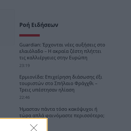
Ροή Ειδήσεων
Guardian: Έρχονται νέες αυξήσεις στο
ελαιόλαδο – Η ακραία ζέστη πλήττει
τις καλλιέργειες στην Ευρώπη
23:19
Ερμιονίδα: Επιχείρηση διάσωσης έξι
τουριστών στο Σπήλαιο Φράγχθι –
Τρεις υπέστησαν ηλίαση
22:46
Ήμασταν πάντα τόσο κακόψυχοι ή
τώρα απλά φαινόμαστε περισσότερο;
22:32