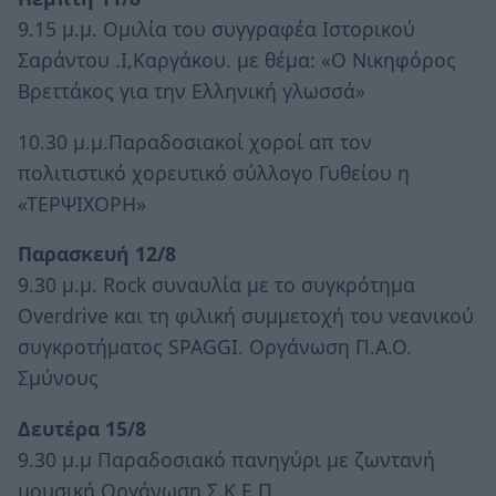
9.15 μ.μ. Ομιλία του συγγραφέα Ιστορικού
Σαράντου .Ι,Καργάκου. με θέμα: «Ο Νικηφόρος
Βρεττάκος για την Ελληνική γλωσσά»
10.30 μ.μ.Παραδοσιακοί χοροί απ τον
πολιτιστικό χορευτικό σύλλογο Γυθείου η
«ΤΕΡΨΙΧΟΡΗ»
Παρασκευή 12/8
9.30 μ.μ. Rock συναυλία με το συγκρότημα
Overdrive και τη φιλική συμμετοχή του νεανικού
συγκροτήματος SPAGGI. Οργάνωση Π.Α.Ο.
Σμύνους
Δευτέρα 15/8
9.30 μ.μ Παραδοσιακό πανηγύρι με ζωντανή
μουσική Οργάνωση Σ.Κ.Ε.Π