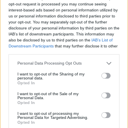
Σχετικά Άρθρα
opt-out request is processed you may continue seeing
interest-based ads based on personal information utilized by
us or personal information disclosed to third parties prior to
your opt-out. You may separately opt-out of the further
disclosure of your personal information by third parties on the
IAB’s list of downstream participants. This information may
also be disclosed by us to third parties on the
IAB’s List of
Downstream Participants
that may further disclose it to other
third parties.
Personal Data Processing Opt Outs
I want to opt-out of the Sharing of my
personal data.
Opted In
I want to opt-out of the Sale of my
Personal Data.
«Το Τελευταίο Φως της Πατησίων»:
Opted In
Κυκλοφόρησε το νέο αστυνομικό
μυθιστόρημα του Χρίστου Χαλικιά
I want to opt-out of processing my
Personal Data for Targeted Advertising.
27/07/2026 13:40
Opted In