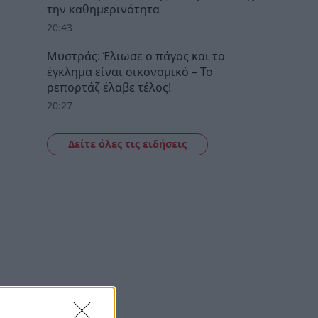
την καθημερινότητα
20:43
Μυστράς: Έλιωσε ο πάγος και το
έγκλημα είναι οικονομικό – Το
ρεπορτάζ έλαβε τέλος!
20:27
Δείτε όλες τις ειδήσεις