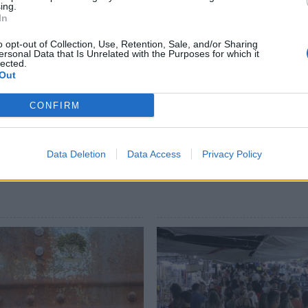
συγκροτήματος στον κήπο του Μουσείου θα
ing.
ε αντίστοιχη τροποποίηση του
In
o opt-out of Collection, Use, Retention, Sale, and/or Sharing
ersonal Data that Is Unrelated with the Purposes for which it
lected.
ι οι Διευθυντές και Προϊστάμενοι των
Out
σεις από το Προεδρείο και τον κ. Δήμαρχο.
CONFIRM
Data Deletion
Data Access
Privacy Policy