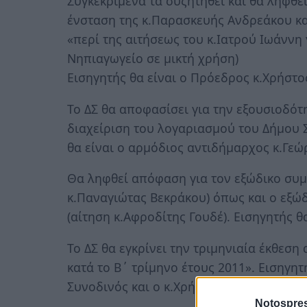
Συγκεκριμένα τα συζητηθεί και θα ληφθε
ένσταση της κ.Παρασκευής Ανδρεάκου κα
«περί της αιτήσεως του κ.Ιατρού Ιωάννη 
Νηπιαγωγείο σε μικτή χρήση)
Εισηγητής θα είναι ο Πρόεδρος κ.Χρήστο
Το ΔΣ θα αποφασίσει για την εξουσιοδότ
διαχείριση του λογαριασμού του Δήμου 
θα είναι ο αρμόδιος αντιδήμαρχος κ.Γεώ
Θα ληφθεί απόφαση για τον εξώδικο συμ
κ.Παναγιώτας Βεκράκου) όπως και ο εξώ
(αίτηση κ.Αφροδίτης Γουδέ). Εισηγητής θ
Το ΔΣ θα εγκρίνει την τριμηνιαία έκθε
κατά το Β΄ τρίμηνο έτους 2011». Εισηγητ
Συνοδινός και ο κ.Χρήστος Δόγας
Notospres