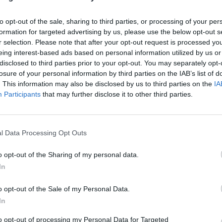
1 αίτηση του Θεμιστοκλή Κ.Κορωνιού σχετικά
είου επιβατικών αυτοκινήτων και ελαφρών
to opt-out of the sale, sharing to third parties, or processing of your per
formation for targeted advertising by us, please use the below opt-out s
ήμαρχος κ.Ευστράτιος Βέργαδος
r selection. Please note that after your opt-out request is processed y
eing interest-based ads based on personal information utilized by us or
ς οχημάτων για την εξυπηρέτηση των
disclosed to third parties prior to your opt-out. You may separately opt-
 της οδού Θερμοπυλών 139 ΟΤ.16¨ είναι θέμα
losure of your personal information by third parties on the IAB’s list of
ράτιος Βέργαδος.
. This information may also be disclosed by us to third parties on the
IA
Participants
that may further disclose it to other third parties.
καταχώρηση στην εφημερίδα «Ο Περιηγητής
ού και ψήφιση πίστωσης. Εισηγητής είναι ο
l Data Processing Opt Outs
o opt-out of the Sharing of my personal data.
ροσωπικού με σύμβαση ορισμένου χρόνου για
In
ίτι» στο Ν.Π. με την επωνυμία «Νομικό
εγγύης & Παιδείας Δήμου Σπάρτης».
o opt-out of the Sale of my Personal Data.
λος κ.Κων/να Λυμπιωτάκου.
In
to opt-out of processing my Personal Data for Targeted