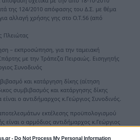
ί απόφαση σχετικά με την από 18-10-2010
τά της 124/2010 απόφασης του Δ.Σ. με θέμα
για αλλαγή χρήσης γης στο Ο.Τ.56 (από
ς Πλειώτας
ηση – εκπροσώπηση, για την ταμειακή
Σπάρτης με την Τράπεζα Πειραιώς. Εισηγητής
ργιος Συνοδινός
βιβασμό και κατάργηση δίκης (αίτηση
δικος συμβιβασμός και κατάργησης δίκης
α είναι ο αντιδήμαρχος κ.Γεώργιος Συνοδινός.
ση αποτελεσμάτων εκτέλεσης προϋπολογισμού
ής είναι ο αρμόδιος αντιδήμαρχος κ.Γεώργιος
s.gr -
Do Not Process My Personal Information