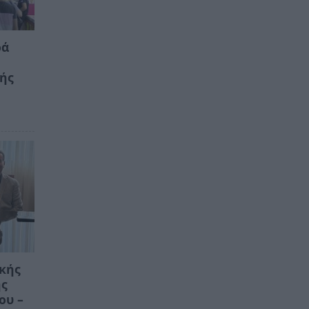
ρά
κής
ικής
ης
ου –