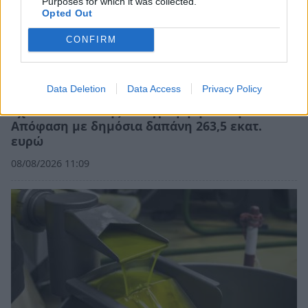
Purposes for which it was collected.
Opted Out
CONFIRM
Data Deletion
Data Access
Privacy Policy
Σχέδια Βελτίωσης: Υπεγράφη η Κοινή
Απόφαση με δημόσια δαπάνη 263,5 εκατ.
ευρώ
08/08/2026 11:09