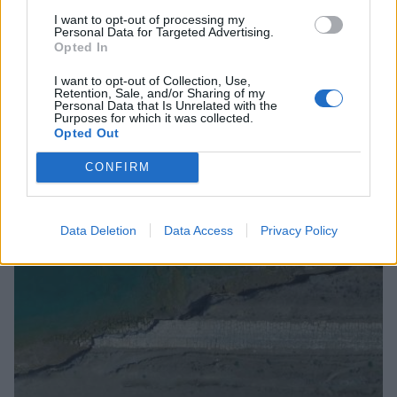
I want to opt-out of processing my
Personal Data for Targeted Advertising.
Opted In
I want to opt-out of Collection, Use,
Δυτική Μάνη: Συνεχίζονται οι
Retention, Sale, and/or Sharing of my
προφεστιβαλικές δράσεις του 3ου Kardamili
Personal Data that Is Unrelated with the
Purposes for which it was collected.
Art Doc Festival
Opted Out
05/08/2026 20:32
CONFIRM
Data Deletion
Data Access
Privacy Policy