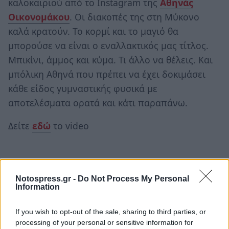
καλοκαιριού από το Instagram της
Αθηνάς
Οικονομάκου
. Οι διακοπές της στη Μύκονο
καλά κρατούν. Το κορμί και το μαγιό θα
μπορούσε να είναι ο εναλλακτικός μας τίτλος.
Μπικίνι, άμμος και κύμα. Τι άλλο να θέλεις. Και
μπόλικη Αθηνά που πρέπει να έχει δοκιμάσει
κάθε είδος γυμναστικής φυσικά με
αποτελέσματα ορατά και κάτι παραπάνω.
Δείτε
εδώ
το video
Notospress.gr -
Do Not Process My Personal
Information
If you wish to opt-out of the sale, sharing to third parties, or
processing of your personal or sensitive information for