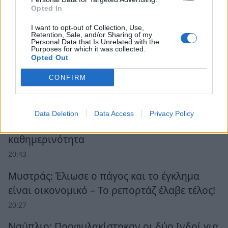
Opted In
I want to opt-out of Collection, Use,
Retention, Sale, and/or Sharing of my
Personal Data that Is Unrelated with the
Purposes for which it was collected.
Opted Out
Ροή Ειδήσεων
CONFIRM
Παλαιολόγου Σπάρτης: Έργο που άλλαξε την
Data Deletion
Data Access
Privacy Policy
εικόνα της πόλης, αλλά όχι την
καθημερινότητα
20:43
Μυστράς: Έλιωσε ο πάγος και το έγκλημα
είναι οικονομικό – Το ρεπορτάζ έλαβε τέλος!
20:27
Ναύπλιο: Προφυλακίστηκαν οι δύο Ινδοί για