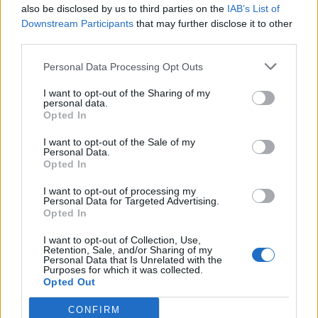
also be disclosed by us to third parties on the
IAB’s List of
Downstream Participants
that may further disclose it to other
third parties.
Personal Data Processing Opt Outs
I want to opt-out of the Sharing of my
personal data.
Opted In
I want to opt-out of the Sale of my
Personal Data.
Opted In
Θα παρακολουθώ τις εξελίξεις και θα εκφράζω
I want to opt-out of processing my
εποικοδομητική άποψη με τη δημοσιογραφική
Personal Data for Targeted Advertising.
Opted In
ιδιότητα αλλά και αυτή του πολίτη της Σπάρτης, και
όχι πλέον με την ιδιότητα του μέλους του Κινήματος
I want to opt-out of Collection, Use,
Retention, Sale, and/or Sharing of my
Πολιτών «Ελπίδα» από το οποίο αποχωρώ.»
Σπάρτη
Personal Data that Is Unrelated with the
Purposes for which it was collected.
2/7/16
Opted Out
CONFIRM