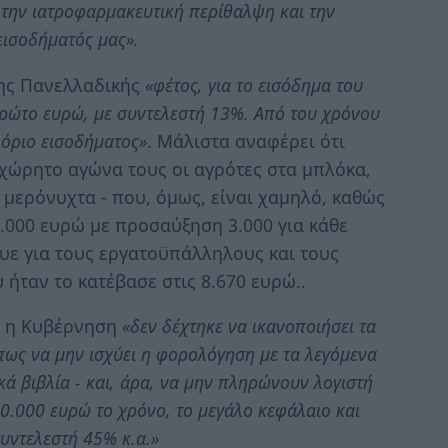
, την ιατροφαρμακευτική περίθαλψη και την
εισοδήματός μας».
ης Πανελλαδικής
«φέτος, για το εισόδημα του
ρώτο ευρώ, με συντελεστή 13%. Από του χρόνου
 όριο εισοδήματος»
. Μάλιστα αναφέρει ότι
οχώρητο αγώνα τους οι αγρότες στα μπλόκα,
μερόνυχτα - που, όμως, είναι χαμηλό, καθώς
2.000 ευρώ με προσαύξηση 3.000 για κάθε
υε για τους εργατοϋπάλληλους και τους
 ήταν το κατέβασε στις 8.670 ευρώ..
ι η Κυβέρνηση
«δεν δέχτηκε να ικανοποιήσει τα
όπως να μην ισχύει η φορολόγηση με τα λεγόμενα
κά βιβλία - και, άρα, να μην πληρώνουν λογιστή
40.000 ευρώ το χρόνο, το μεγάλο κεφάλαιο και
υντελεστή 45% κ.α.»