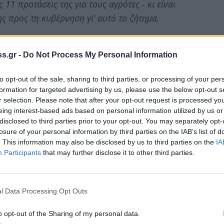
 11 προτάσεις της για τους αγρότες - κι είναι
ης προς τη κυβέρνηση γι' αυτό το ζήτημα.
χύσεις που ξεκίνησαν με την εφαρμογή της νέας
ο χρόνια ξεπέρασαν το 23% - συνεχίζονται και το
s.gr -
Do Not Process My Personal Information
τίζοντας το αγροτικό εισόδημα.
to opt-out of the sale, sharing to third parties, or processing of your per
formation for targeted advertising by us, please use the below opt-out s
κοπής κατά 60% της σύνταξης όσων συνταξιούχων
r selection. Please note that after your opt-out request is processed y
 γεωργία και την κτηνοτροφία και εισπράττουν
eing interest-based ads based on personal information utilized by us or
έτρο που θα δώσει το τελειωτικό χτύπημα σε
disclosed to third parties prior to your opt-out. You may separately opt-
losure of your personal information by third parties on the IAB’s list of
άζονται να συνεχίζουν να δουλεύουν, αφού η
. This information may also be disclosed by us to third parties on the
IA
που θα πάρουν με τον νέο ασφαλιστικό νόμο -
Participants
that may further disclose it to other third parties.
ύτε τις βασικές ανάγκες επιβίωσης.
ο Φθινόπωρο για το σπίτι, το οικόπεδο στο
l Data Processing Opt Outs
 - τους αχυρώνες, τους σταύλους και τα χωράφια,
ι, ενώ παραμένουν τα χαράτσια για τις δηλώσεις
o opt-out of the Sharing of my personal data.