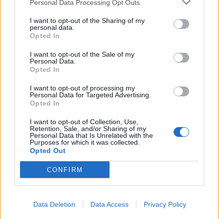
Σχετικά Άρθρα
Personal Data Processing Opt Outs
I want to opt-out of the Sharing of my
personal data.
Opted In
I want to opt-out of the Sale of my
Personal Data.
Opted In
I want to opt-out of processing my
Personal Data for Targeted Advertising.
Opted In
I want to opt-out of Collection, Use,
Retention, Sale, and/or Sharing of my
Personal Data that Is Unrelated with the
Purposes for which it was collected.
Opted Out
Λακωνία: Ο Δημήτρης Μανιατάκος ακούει
CONFIRM
αλλά δεν μιλάει – Θα είναι υποψήφιος
δήμαρχος Ευρώτα;
Data Deletion
Data Access
Privacy Policy
06/08/2026 13:10