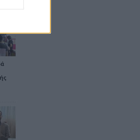
ρά
κής