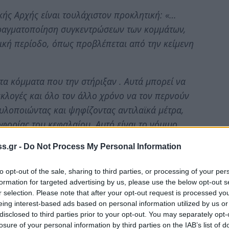
κής Αρχής είναι τουλάχιστον προκλητική: «…
πραγματοποίηση συγκεντρώσεων των κομμάτων,
ική περίοδο, όπως προβλέπεται από την κείμενη
τα κόμματα που την στήριξαν . Αυτά μπορεί να
εκλογές και όλο τον άλλο χρόνο να τον περνούν
υλοποιώντας και ψηφίζοντας αντιλαϊκά μέτρα,
φορίας του κεφαλαίου. Αυτό είναι το νόμιμο
υτυχώς όμως, ακόμα δεν έχουν βγάλει εκτός
s.gr -
Do Not Process My Personal Information
μόσιες συναθροίσεις.
to opt-out of the sale, sharing to third parties, or processing of your per
ην Δημοτική Αρχή πως η συγκέντρωση του ΚΚΕ
formation for targeted advertising by us, please use the below opt-out s
κά τη μέρα και την ώρα που έχει ανακοινωθεί.
r selection. Please note that after your opt-out request is processed y
eing interest-based ads based on personal information utilized by us or
με τα πράγματα στη θέση τους:
disclosed to third parties prior to your opt-out. You may separately opt-
losure of your personal information by third parties on the IAB’s list of
ιξη σε κατοίκους του Δήμου της που τους έσυρε