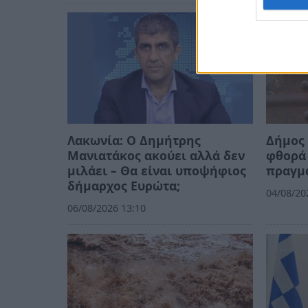
Λακωνία: Ο Δημήτρης
Δήμος 
Μανιατάκος ακούει αλλά δεν
φθορά 
μιλάει – Θα είναι υποψήφιος
πραγμ
δήμαρχος Ευρώτα;
04/08/20
06/08/2026 13:10