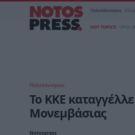
Πελοπόννησος
Ελλ
HOT TOPICS:
ΟΡΟΙ Χ
Πελοπόννησος
Το ΚΚΕ καταγγέλλε
Μονεμβάσιας
Notospress