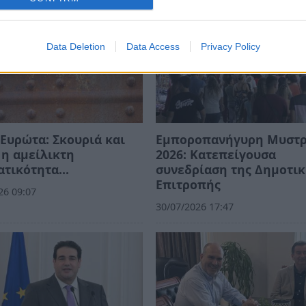
Data Deletion
Data Access
Privacy Policy
Ευρώτα: Σκουριά και
Εμποροπανήγυρη Μυστ
η αμείλικτη
2026: Κατεπείγουσα
ατικότητα…
συνεδρίαση της Δημοτι
Επιτροπής
26 09:07
30/07/2026 17:47