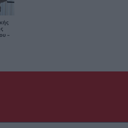
ικής
ης
ου –