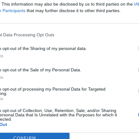
. This information may also be disclosed by us to third parties on the
IA
νητριών, απαιτώντας μάλιστα και τεράστια -
Participants
that may further disclose it to other third parties.
ση στη Μονεμβασιά που καταγγέλλει την εταιρία
ριοχής πως και αυτή η κυβέρνηση τα δίνει όλα για
l Data Processing Opt Outs
α κόπτεται για τα προβλήματα των κατοίκων, την
o opt-out of the Sharing of my personal data.
In
με και καλούμε το λαό της περιοχή να πάρει
o opt-out of the Sale of my Personal Data.
α γίνει κανονικά την Δευτέρα, 18 Ιουλίου ώρα :
In
to opt-out of processing my Personal Data for Targeted
ing.
In
o opt-out of Collection, Use, Retention, Sale, and/or Sharing
ersonal Data that Is Unrelated with the Purposes for which it
lected.
Out
CONFIRM