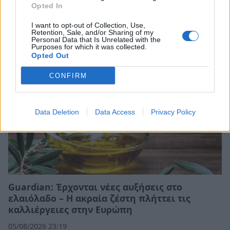
Opted In
λαϊκές αγορές και τα ελαιοτριβεία
I want to opt-out of Collection, Use,
06/08/2026 10:58
Retention, Sale, and/or Sharing of my
Personal Data that Is Unrelated with the
Purposes for which it was collected.
Opted Out
CONFIRM
Data Deletion
Data Access
Privacy Policy
Guardian: Έρχονται νέες αυξήσεις στο
ελαιόλαδο – Η ακραία ζέστη πλήττει τις
καλλιέργειες στην Ευρώπη
05/08/2026 23:19