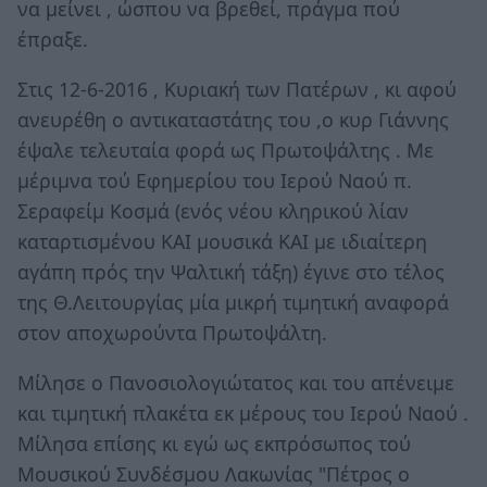
να μείνει , ώσπου να βρεθεί, πράγμα πού
έπραξε.
Στις 12-6-2016 , Κυριακή των Πατέρων , κι αφού
ανευρέθη ο αντικαταστάτης του ,ο κυρ Γιάννης
έψαλε τελευταία φορά ως Πρωτοψάλτης . Με
μέριμνα τού Εφημερίου του Ιερού Ναού π.
Σεραφείμ Κοσμά (ενός νέου κληρικού λίαν
καταρτισμένου ΚΑΙ μουσικά ΚΑΙ με ιδιαίτερη
αγάπη πρός την Ψαλτική τάξη) έγινε στο τέλος
της Θ.Λειτουργίας μία μικρή τιμητική αναφορά
στον αποχωρούντα Πρωτοψάλτη.
Μίλησε ο Πανοσιολογιώτατος και του απένειμε
και τιμητική πλακέτα εκ μέρους του Ιερού Ναού .
Μίλησα επίσης κι εγώ ως εκπρόσωπος τού
Μουσικού Συνδέσμου Λακωνίας "Πέτρος ο