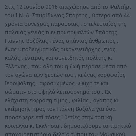
Στις 12 Ιουνίου 2016 απεχώρησε από το Ψαλτήρι
του Ι.Ν. Α. Σπυρίδωνος Σπάρτης , ύστερα από 44
χρόνια συνεχούς παρουσίας , ο τελευταίος της
παλαιάς γενιάς των πρωτοψαλτών Σπάρτης
Γιάννης Βοζόλας , ένας σπάνιος άνθρωπος ,
ένας υποδειγματικός οικογενειάρχης ,ένας
καλός , έντιμος και συνειδητός πολίτης κι
Έλληνας , που όλη του η ζωή πέρασε μέσα από
τον αγώνα των χεριών του , κι ένας κορυφαίος
Ιεροψάλτης , αφοσιωμένος «ψυχή τε και
σώματι» στο υψηλό λειτούργημά του . Ως
ελάχιστη έκφραση τιμής , φιλίας , αγάπης κι
εκτίμησης προς τον Γιάννη Βοζόλα για όσα
προσέφερε επί τόσες 10ετίες στην τοπική
κοινωνία κι Εκκλησία , δημοσιεύουμε το τιμητικό
αποχαιρετιστήριο δελτίο τύπου του Μουσικού