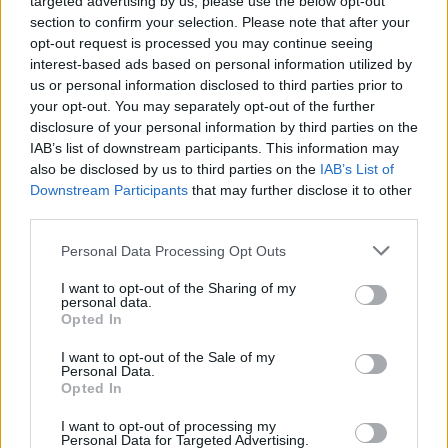
targeted advertising by us, please use the below opt-out
Σχολή Βυζ.Μουσικής της Μητροπόλεώς μας .
section to confirm your selection. Please note that after your
opt-out request is processed you may continue seeing
Λίγα Βιογραφικά για τον κ. Ιωάννη Βοζόλα
interest-based ads based on personal information utilized by
Ο Γιάννης Βοζόλας είναι γέννημα θρέμμα της
us or personal information disclosed to third parties prior to
Σελλασίας Σπάρτης .Είναι ογδόντα ετών.
your opt-out. You may separately opt-out of the further
disclosure of your personal information by third parties on the
Ψαλτικά ξεκίνησε από παιδί σε έναν μαθητή του
IAB’s list of downstream participants. This information may
Παναγιωτόπουλου-Κούρου ονόματι Βουβαλίδη
also be disclosed by us to third parties on the
IAB’s List of
Ιωάννη . Το 1959 όντας στρατιώτης στη
Downstream Participants
that may further disclose it to other
third parties.
Θεσσαλονίκη έκανε μαθήματα επί 8μηνο στον
Αθ.Καραμάνη μαζί με άλλους γνωστούς μαθητές
Personal Data Processing Opt Outs
του . Το 1963 πού απολύθηκε συνέχισε τα
I want to opt-out of the Sharing of my
μαθήματα στον Πρωτοψάλτη Μπονάνο στην
personal data.
Opted In
Σπάρτη .Το 1967 διορίστηκε ως αριστερός
ψάλτης στον Αγιο Σπυρίδωνα με δεξιό τον
I want to opt-out of the Sale of my
Personal Data.
Πρωτοψάλτη Καλαβρυτινό . Απεχωρησε μετά
Opted In
από ένα έτος και επανήλθε το 1972 με
I want to opt-out of processing my
Πρωτοψάλτη τον εκ Πύργου Ηλείας κ.
Personal Data for Targeted Advertising.