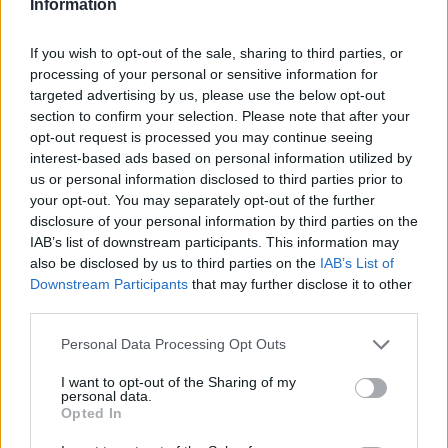
Γιατί οι Λάκωνες αποφεύγουν το νέο οδικό
Information
δίκτυο; Είναι το κόστος διοδίων και καυσίμων
If you wish to opt-out of the sale, sharing to third parties, or
που τους αποτρέπει; Είναι τα περισσότερα
processing of your personal or sensitive information for
χιλιόμετρα; Είναι η αίσθηση που έχουν ότι
targeted advertising by us, please use the below opt-out
κάνουν έναν κύκλο για να φθάσουν στην
section to confirm your selection. Please note that after your
opt-out request is processed you may continue seeing
Τρίπολη; Είναι η χάραξη του νέου δρόμου;
interest-based ads based on personal information utilized by
us or personal information disclosed to third parties prior to
Γιατί προτιμούν την παλαιά εθνική οδό; Λόγοι
your opt-out. You may separately opt-out of the further
κόστους, λόγοι συνήθειας, λόγοι
disclosure of your personal information by third parties on the
IAB’s list of downstream participants. This information may
συναισθηματικοί τους ωθούν σε αυτή την
also be disclosed by us to third parties on the
IAB’s List of
επιλογή;
Downstream Participants
that may further disclose it to other
third parties.
Μήπως τελικά η Λακωνία θα έχει την
Personal Data Processing Opt Outs
απαράδεκτη πολυτέλεια για ένα χειμερινό κι
έναν θερινό δρόμο προς το κέντρο; Να
I want to opt-out of the Sharing of my
personal data.
σημειωθεί ότι η παλαιά εθνική οδός είναι
Opted In
σχετικά επικίνδυνη τη χειμερινή περίοδο.