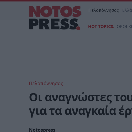
Πελοπόννησος
Ελλ
HOT TOPICS:
ΟΡΟΙ Χ
Πελοπόννησος
Οι αναγνώστες του
για τα αναγκαία έ
Notospress