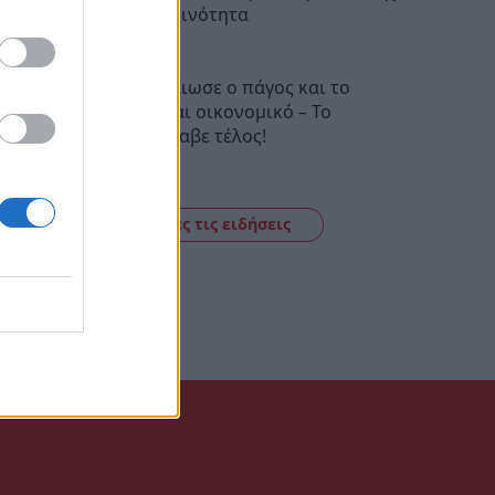
την καθημερινότητα
20:43
Μυστράς: Έλιωσε ο πάγος και το
έγκλημα είναι οικονομικό – Το
ρεπορτάζ έλαβε τέλος!
20:27
Δείτε όλες τις ειδήσεις