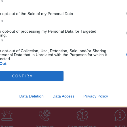
ς Σπάρτης.
In
νάμεσα στο Νέο Αρχαιολογικό Μουσείο
o opt-out of the Sale of my Personal Data.
ιολόγου, στην διάνοιξη της Λυκούργου προς
In
ε στέγη Πολιτισμού, στη διαμόρφωση της
to opt-out of processing my Personal Data for Targeted
ing.
αι στην ανάπλαση της Δημοτικής Λαϊκής
In
ας ακόμα επιλογής «Άλλο».
o opt-out of Collection, Use, Retention, Sale, and/or Sharing
ersonal Data that Is Unrelated with the Purposes for which it
lected.
Out
CONFIRM
Data Deletion
Data Access
Privacy Policy
Άμεση
Χρήσιμα
Εφημερεύοντα
Κ.Ε.Π