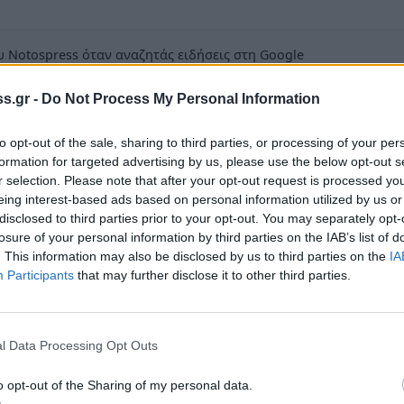
 Notospress όταν αναζητάς ειδήσεις στη Google
οσθήκη ως προτιμώμενη πηγή
s.gr -
Do Not Process My Personal Information
τα αποτελέσματα της Google
to opt-out of the sale, sharing to third parties, or processing of your per
formation for targeted advertising by us, please use the below opt-out s
r selection. Please note that after your opt-out request is processed y
eing interest-based ads based on personal information utilized by us or
disclosed to third parties prior to your opt-out. You may separately opt-
γουν στη Σπάρτη με αφορμή τα έργα και τις
losure of your personal information by third parties on the IAB’s list of
. This information may also be disclosed by us to third parties on the
IA
ει η Δημοτική Αρχή Σπάρτης. Έργα
Participants
that may further disclose it to other third parties.
τιστικών υποδομών απασχολούν τους δημότες
υν άποψη και θέση.
l Data Processing Opt Outs
τρηση της κοινής γνώμης μέσα από την
στην οποία ρωτά τους αναγνώστες ποιο
o opt-out of the Sharing of my personal data.