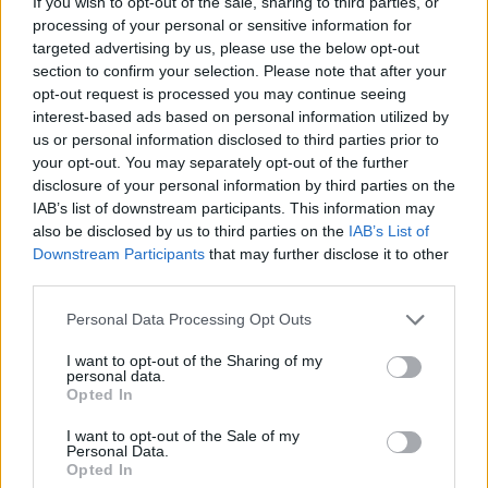
If you wish to opt-out of the sale, sharing to third parties, or
φωτογραφικό αφιέρωμα υπήρξε και στους
processing of your personal or sensitive information for
αγώνες των Αεροπόρων στους Βαλκανικούς και
targeted advertising by us, please use the below opt-out
section to confirm your selection. Please note that after your
στους δύο Παγκόσμιους Πολέμους από σπάνιο
opt-out request is processed you may continue seeing
φωτογραφικό υλικό της Πολεμικής Αεροπορίας.
interest-based ads based on personal information utilized by
us or personal information disclosed to third parties prior to
Έγινε και πληθώρα αρχαιολογικών
your opt-out. You may separately opt-out of the further
disclosure of your personal information by third parties on the
ανακοινώσεων τοίχου(Posters) από τους
IAB’s list of downstream participants. This information may
αρχαιολόγους της ΛΘ΄ ΕΠΚΑ(Αρκαδίας)
also be disclosed by us to third parties on the
IAB’s List of
κ.κ.Σταμάτη Φριτζίλα, Λεωνίδα Σουχλέρη και
Downstream Participants
that may further disclose it to other
third parties.
Γρ.Γρηγορακάκη για ανασκαφές που διενήργησε
η Εφορεία Αρχαιοτήτων στο πλαίσιο του έργου
Personal Data Processing Opt Outs
του νέου αυτοκινητόδρομου Μεγαλόπολη –
I want to opt-out of the Sharing of my
Λεύκτρο –Λογκανίκο – Σπάρτη αλλά και σ’ όλη τη
personal data.
Opted In
νότια Αρκαδία(Παλλάντιο, Ασέα, Μεγαλόπολη,
Πετρίνα) αλλά και η συμμετοχή της
I want to opt-out of the Sale of my
Personal Data.
Αρχαιολογικής Υπηρεσίας της Αρκαδίας στην
Opted In