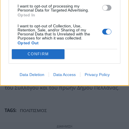
δράση του Υπουργείου Πολιτισμού και
I want to opt-out of processing my
Τουρισμού, με θέμα «Περιβάλλον και Πολιτισμός
Personal Data for Targeted Advertising.
Opted In
2011. Φωνές νερού μυριάδες».
I want to opt-out of Collection, Use,
Retention, Sale, and/or Sharing of my
Μετά το τέλος της επιστημονικής Ημερίδας
Personal Data that Is Unrelated with the
Purposes for which it was collected.
ανακοινώθηκε από το Σύλλογο ότι στο δεύτερο
Opted Out
δεκαπενθήμερο του Σεπτεμβρίου, στην
CONFIRM
Πνευματική Εστία Σπάρτης θα γίνει και η
παρουσίαση των Πρακτικών της «Α΄ Ιστορικής
και Αρχαιολογικής Περιήγησης στη βόρεια
Data Deletion
Data Access
Privacy Policy
Λακεδαίμονα» που εκδόθηκαν με την συνδρομή
του Συλλόγου και του πρώην Δήμου Πελλάνας.
TAGS:
ΠΟΛΙΤΙΣΜΟΣ