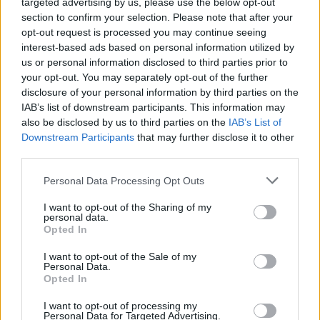
targeted advertising by us, please use the below opt-out
section to confirm your selection. Please note that after your
Σχετικά Άρθρα
opt-out request is processed you may continue seeing
interest-based ads based on personal information utilized by
us or personal information disclosed to third parties prior to
your opt-out. You may separately opt-out of the further
disclosure of your personal information by third parties on the
IAB’s list of downstream participants. This information may
also be disclosed by us to third parties on the
IAB’s List of
Downstream Participants
that may further disclose it to other
third parties.
Personal Data Processing Opt Outs
I want to opt-out of the Sharing of my
personal data.
Opted In
I want to opt-out of the Sale of my
Personal Data.
«Τσιμπημένες» οι τιμές των ψαριών – Πόσο
Opted In
κοστίζουν γαύρος, σαρδέλα και μπακαλιάρος
I want to opt-out of processing my
08/08/2026 11:01
Personal Data for Targeted Advertising.