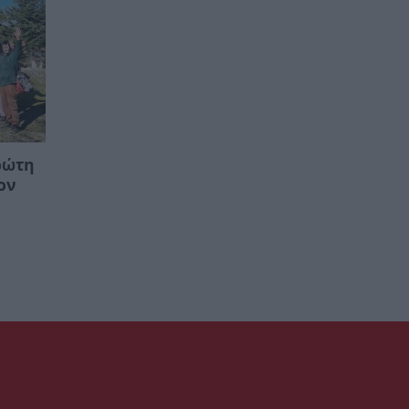
ρώτη
ον