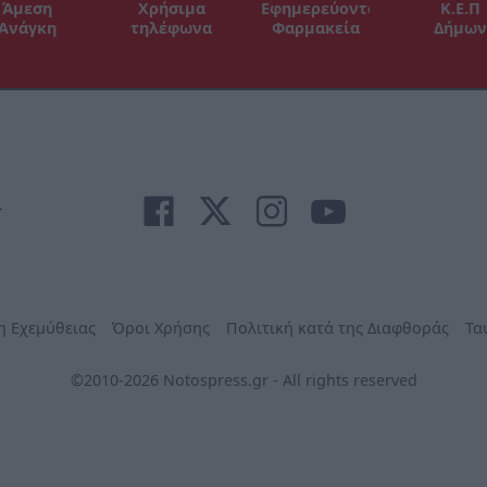
Άμεση
Χρήσιμα
Εφημερεύοντα
Κ.Ε.Π
Ανάγκη
τηλέφωνα
Φαρμακεία
Δήμων
r
η Εχεμύθειας
Όροι Χρήσης
Πολιτική κατά της Διαφθοράς
Τα
©2010-2026 Notospress.gr - All rights reserved