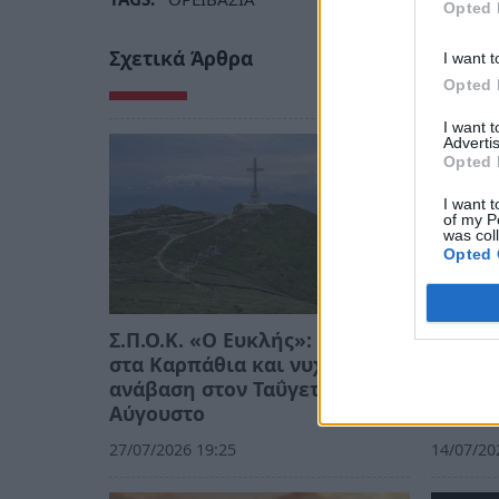
Opted 
Σχετικά Άρθρα
I want t
Opted 
I want 
Advertis
Opted 
I want t
of my P
was col
Opted 
Σ.Π.Ο.Κ. «Ο Ευκλής»: Ταξίδι
Ορειβα
στα Καρπάθια και νυχτερινή
Καλαμά
ανάβαση στον Ταΰγετο τον
ανάβα
Αύγουστο
Ταϋγέτ
27/07/2026 19:25
14/07/20