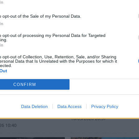
In
o opt-out of the Sale of my Personal Data.
In
to opt-out of processing my Personal Data for Targeted
ing.
In
o opt-out of Collection, Use, Retention, Sale, and/or Sharing
ersonal Data that Is Unrelated with the Purposes for which it
lected.
Out
CONFIRM
τικός Σύλλογος
Εξόρμηση στον Πάρνωνα
τας: Νυχτερινή
ανάβαση στη Μεγάλη Το
Data Deletion
Data Access
Privacy Policy
ση στον Προφήτη Ηλία
από τον ΕΟΣ Καλαμάτας
ου (2407 μ.)
10/03/2026 20:37
26 10:40