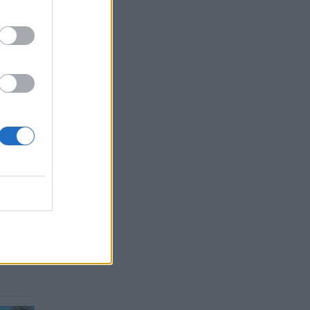
 με
ύρλα