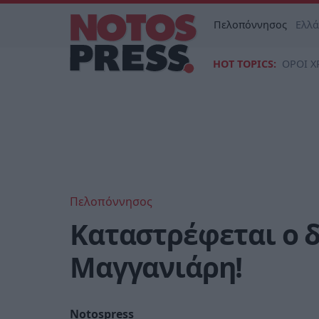
Πελοπόννησος
Ελλ
HOT TOPICS:
ΟΡΟΙ Χ
Πελοπόννησος
Καταστρέφεται ο δ
Μαγγανιάρη!
Notospress