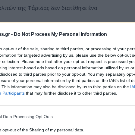
ολιτών της Φάριδας δεν διατέθηκε ένα
ταξύ ασφάλτου και ρείθρων, θάμνοι και
α και κανείς δεν παίρνει πρωτοβουλία
s.gr -
Do Not Process My Personal Information
αναγιάς κινδυμεύουν. Το ίδιο και οι
to opt-out of the sale, sharing to third parties, or processing of your per
formation for targeted advertising by us, please use the below opt-out s
ητά τους στον δρόμο προς τον Ταύγετο…
r selection. Please note that after your opt-out request is processed y
eing interest-based ads based on personal information utilized by us or
να προς Καταφύγιο είναι φανερός. Κάθε
disclosed to third parties prior to your opt-out. You may separately opt-
ισημαίνουν άνθρωποι που κινούνται
losure of your personal information by third parties on the IAB’s list of
. This information may also be disclosed by us to third parties on the
IA
ειάζεται με ένα γκρεϊντερ και έναν εκσκαφέα
Participants
that may further disclose it to other third parties.
νος για ότι συμβεί αύριο;
l Data Processing Opt Outs
o opt-out of the Sharing of my personal data.