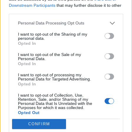
«And the Oscar goes to...» επιτραπέζιες ελιές
Downstream Participants
that may further disclose it to other
Σακελλαρόπουλου!
third parties.
10/08/2026 10:58
Personal Data Processing Opt Outs
I want to opt-out of the Sharing of my
personal data.
Opted In
I want to opt-out of the Sale of my
Personal Data.
Opted In
I want to opt-out of processing my
Personal Data for Targeted Advertising.
Opted In
I want to opt-out of Collection, Use,
Retention, Sale, and/or Sharing of my
Personal Data that Is Unrelated with the
Purposes for which it was collected.
Σχέδια Βελτίωσης: Υπεγράφη η Κοινή
Opted Out
Απόφαση με δημόσια δαπάνη 263,5 εκατ.
ευρώ
CONFIRM