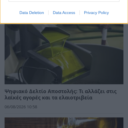
08/08/2026 11:09
Data Deletion
Data Access
Privacy Policy
Ψηφιακό Δελτίο Αποστολής: Τι αλλάζει στις
λαϊκές αγορές και τα ελαιοτριβεία
06/08/2026 10:58