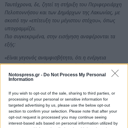
Ταυτόχρονα, δε, ζητεί τη στήριξη του Περιφερειάρχη
Πελοποννήσου και των Δημάρχων της Λακωνίας, με
σκοπό την «επίτευξη του μέγιστου στόχου», όπως
υπογραμμίζει.
Πιο συγκεκριμένα, στην εισήγηση αναφέρονται τα
εξής:
«Είναι γεγονός αναμφισβήτητο, ότι η ενέργεια
αποτελεί ζήτημα ύψιστης εθνικής προτεραιότητας,
γιατί αφορά στο μέλλον και την ανάπτυξη της χώρας.
Notospress.gr -
Do Not Process My Personal
Information
Η ενεργειακή ομηρία της Ευρώπης και εν γένει της
Ελλάδας σε περιόδους οικονομικής κρίσης, όπως η
If you wish to opt-out of the sale, sharing to third parties, or
σημερινή, επιδεινώνει την ύφεση και επιτείνει τα
processing of your personal or sensitive information for
αδιέξοδα.
targeted advertising by us, please use the below opt-out
section to confirm your selection. Please note that after your
Παρά τις θεσμικές πρωτοβουλίες τόσο σε επίπεδο
opt-out request is processed you may continue seeing
Ε.Ε. όσο και της χώρας, υπάρχουν σημαντικές
interest-based ads based on personal information utilized by