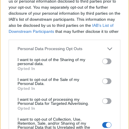
υστερήσεις και καθυστερήσεις, ιδιαίτερα στις Α.Π.Ε.,
us or personal information disclosed to third parties prior to
your opt-out. You may separately opt-out of the further
όπου η Λακωνία μπορεί να παίξει πρωτεύοντα ρόλο,
disclosure of your personal information by third parties on the
αρκεί να τηρηθούν όλοι οι όροι και οι προϋποθέσεις.
IAB’s list of downstream participants. This information may
also be disclosed by us to third parties on the
IAB’s List of
Τα προβλήματα μπορούν να ξεπερασθούν με
Downstream Participants
that may further disclose it to other
third parties.
τολμηρή πολιτική βούληση, επενδύσεις,
αντιγραφειοκρατικές λογικές, κρατικό,
Personal Data Processing Opt Outs
αυτοδιοικητικό και κοινωνικό έλεγχο.
I want to opt-out of the Sharing of my
Όμως, για τη Λακωνία υπήρχε και συνεχίζεται
personal data.
Opted In
διαχρονικά να υπάρχει απουσία πολιτικής βούλησης
στον τομέα των μεγάλων έργων (οδοποιία, Μουσείο,
I want to opt-out of the Sale of my
Personal Data.
Ευρώτας/Γέφυρες, φράγματα, αντιπλημμυρική
Opted In
προστασία κ.λ.π.).
I want to opt-out of processing my
Σε αυτή την ανυπαρξία ήρθε να προστεθεί η
Personal Data for Targeted Advertising.
Opted In
"ΑΠΟΒΟΛΗ" της Λακωνίας από τους δρόμους του
φυσικού αερίου. Η ανυπαρξία προγραμματισμού εκ
I want to opt-out of Collection, Use,
Retention, Sale, and/or Sharing of my
μέρους της ΔΕΣΦΑ για τη Λακωνία, παρά τις
Personal Data that Is Unrelated with the