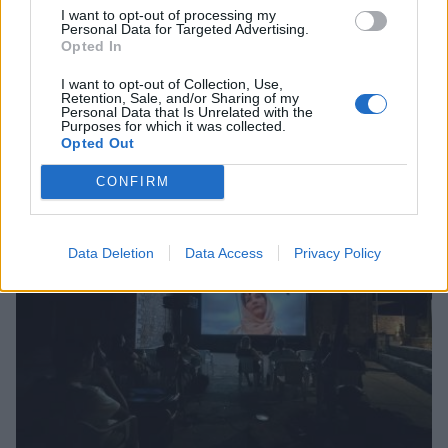
I want to opt-out of processing my
Personal Data for Targeted Advertising.
Opted In
I want to opt-out of Collection, Use,
Retention, Sale, and/or Sharing of my
Personal Data that Is Unrelated with the
Purposes for which it was collected.
Σχετικά Άρθρα
Opted Out
CONFIRM
Data Deletion
Data Access
Privacy Policy