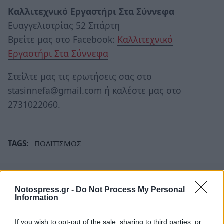
Καλλιτεχνικό Εργαστήρι Στα Σύννεφα
Ευαγγελιστρίας 52 Σπάρτη
Βρείτε μας στο Facebook:
Καλλιτεχνικό
Εργαστήρι Στα Σύννεφα
Στείλτε μας τις ερωτήσεις σας στο
stasinnefa@gmail.com ή καλέστε μας στο
2731022060.
TAGS:
ΠΟΛΙΤΙΣΜΟΣ
Notospress.gr -
Do Not Process My Personal
Information
If you wish to opt-out of the sale, sharing to third parties, or