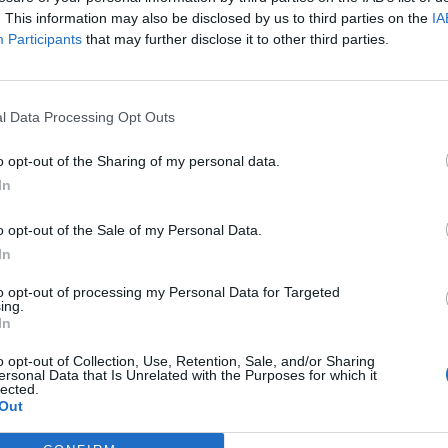
. This information may also be disclosed by us to third parties on the
IA
Participants
that may further disclose it to other third parties.
ιμελητηρίου Λακωνίας που συμμετείχαν στο
αν οι εξής:
l Data Processing Opt Outs
Σ ΕΣΠΕΡΙΔΟΕΙΔΩΝ "ΛΑΚΩΝΙΑ", Α.Σ.Ε.Ε.
o opt-out of the Sharing of my personal data.
In
Ε / SPARTA GROVES
ATES LADOPOULOS INK
o opt-out of the Sale of my Personal Data.
In
ΟΥ / MALVA - MAROULAKOS NIKOS
to opt-out of processing my Personal Data for Targeted
ing.
In
o opt-out of Collection, Use, Retention, Sale, and/or Sharing
ersonal Data that Is Unrelated with the Purposes for which it
lected.
Out