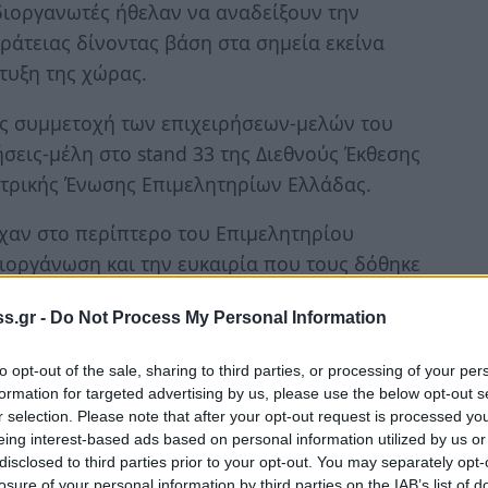
ιοργανωτές ήθελαν να αναδείξουν την
κράτειας δίνοντας βάση στα σημεία εκείνα
τυξη της χώρας.
ης συμμετοχή των επιχειρήσεων-μελών του
ήσεις-μέλη στο stand 33 της Διεθνούς Έκθεσης
ντρικής Ένωσης Επιμελητηρίων Ελλάδας.
ίχαν στο περίπτερο του Επιμελητηρίου
ιοργάνωση και την ευκαιρία που τους δόθηκε
ως μας ενημέρωσαν, η συμμετοχή τους στην
s.gr -
Do Not Process My Personal Information
σο η ενδεχόμενη δημιουργία συνεργασιών όσο
ατικό κόσμο της χώρας επέφεραν πολλαπλά
to opt-out of the sale, sharing to third parties, or processing of your per
formation for targeted advertising by us, please use the below opt-out s
r selection. Please note that after your opt-out request is processed y
ρουσιάστηκε σε μια άρτια από θέμα
eing interest-based ads based on personal information utilized by us or
ρία στους παρευρισκόμενους να απολαύσουν
disclosed to third parties prior to your opt-out. You may separately opt-
losure of your personal information by third parties on the IAB’s list of