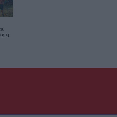
αι
ρη η