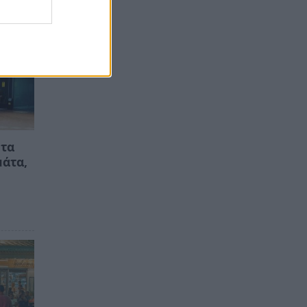
 τα
μάτα,