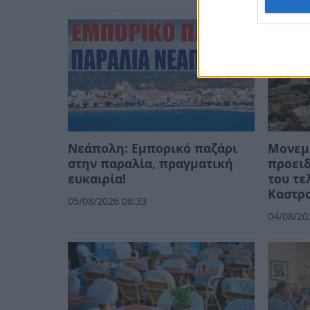
Νεάπολη: Εμπορικό παζάρι
Μονεμβ
στην παραλία, πραγματική
προειδ
ευκαιρία!
του τε
Καστρ
05/08/2026 08:33
04/08/20