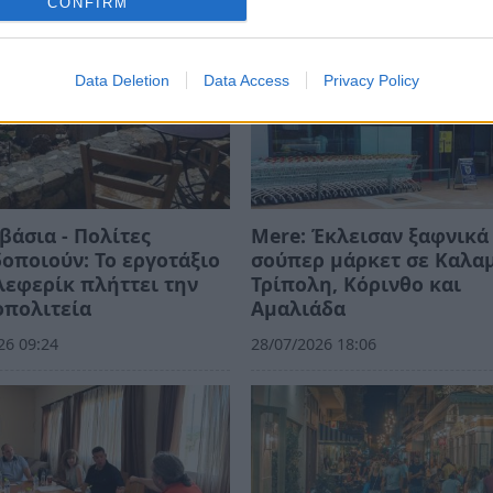
CONFIRM
Data Deletion
Data Access
Privacy Policy
άσια - Πολίτες
Mere: Έκλεισαν ξαφνικά
οποιούν: Το εργοτάξιο
σούπερ μάρκετ σε Καλα
λεφερίκ πλήττει την
Τρίπολη, Κόρινθο και
οπολιτεία
Αμαλιάδα
26 09:24
28/07/2026 18:06